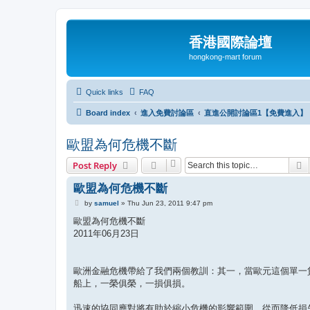
香港國際論壇
hongkong-mart forum
Quick links
FAQ
Board index
進入免費討論區
直進公開討論區1【免費進入】
歐盟為何危機不斷
S
Post Reply
歐盟為何危機不斷
P
by
samuel
»
Thu Jun 23, 2011 9:47 pm
o
s
歐盟為何危機不斷
t
2011年06月23日
歐洲金融危機帶給了我們兩個教訓：其一，當歐元這個單一
船上，一榮俱榮，一損俱損。
迅速的協同應對將有助於縮小危機的影響範圍，從而降低損