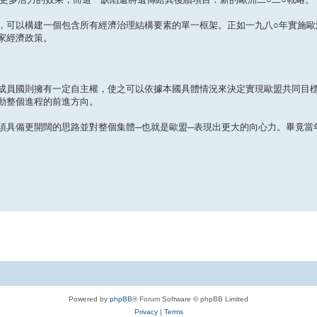
，可以構建一個包含所有經濟治理結構要素的單一框架。正如一九八○年實施歐
家經濟政策。
成員國則擁有一定自主權，使之可以依據本國具體情況來決定實現歐盟共同目
動整個進程的前進方向。
須具備更開闊的思路並對整個集體─也就是歐盟─表現出更大的向心力。畢竟當
。
Powered by
phpBB
® Forum Software © phpBB Limited
Privacy
|
Terms