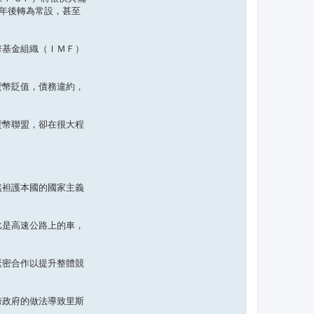
年後轉為常設，甚至
幣基金組織（ＩＭＦ）
貨幣貶值，債務違約，
貨幣聯盟，卻在很大程
然袒護本國的國家主義
比是高速公路上的車，
緊密合作以提升整體競
跨政府的做法導致里斯