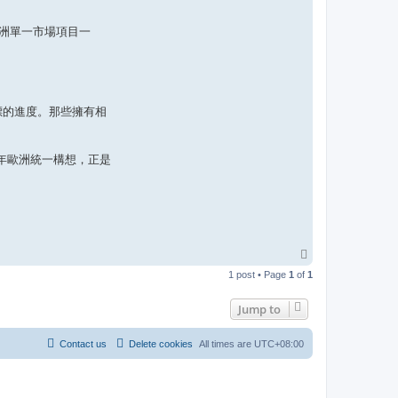
洲單一市場項目一
標的進度。那些擁有相
年歐洲統一構想，正是
T
o
1 post • Page
1
of
1
p
Jump to
Contact us
Delete cookies
All times are
UTC+08:00