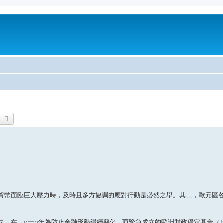
earch
Advanced search
貨幣面臨巨大壓力時，及時且多方協調的應對行動是必然之舉。其二，歐元區
失。在二○一○年為防止金融形勢繼續惡化，而緊急成立的歐洲財政穩定基金（