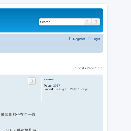
Search
Advanced search
Register
Login
1 post • Page
1
of
1
samuel
Posts:
2017
Joined:
Fri Aug 06, 2010 1:29 pm
各國其實都坐在同一條
ＥＦＳＦ）將很快具備