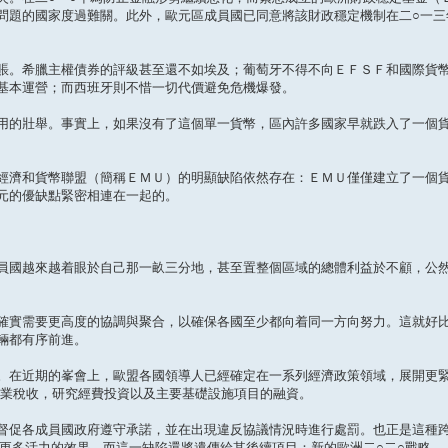
問題的國家度過難關。此外，歐元區成員國已同意將該財政穩定機制在二○一三
賬。希臘主權債券的評級甚至還不如埃及；葡萄牙不得不向ＥＦＳＦ和國際貨
基本運營；而西班牙則不惜一切代價避免危機爆發。
用的壯舉。事實上，如果沒有了這個單一貨幣，區內許多國家早就跌入了一個
經濟和貨幣聯盟（簡稱ＥＭＵ）的明顯缺陷依然存在：ＥＭＵ僅僅建立了一個
元的優缺點緊密相連在一起的。
員國越來越着眼於自己那一畝三分地，甚至置整個區域的總體利益於不顧，公
確實需要更高度的協調與聚合，以確保各國至少都向着同一方向努力。這就好
輛都有序前進。
。在近期的峯會上，歐盟各國領導人已經確定在一系列經濟政策領域，展開更
企業稅收，研究經費投資以及主要基礎設施項目的融資。
督促各成員國政府遵守承諾，並在出現違反協議情況時進行處罰。也正是這種
和更多活力的效果，而這一缺陷還將遺傳給其後續項目：新的歐洲二○二○戰略。