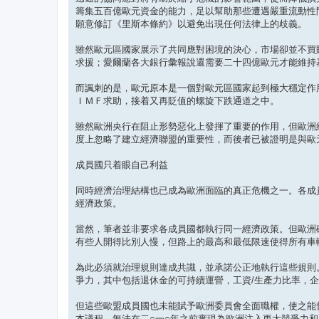
籌集五百億歐元資金的能力，足以幫助那些遭遇嚴重流動性
願意修訂《里斯本條約》以避免出現任何法律上的歧義。
雖然歐元區國家展示了共同應對困境的決心，市場卻並不買
求援；愛爾蘭各大銀行彙報說還需要二十四億歐元才能維持
而諷刺的是，歐元原本是一個對歐元區國家起到極大穩定作
ＩＭＦ求助，接着又再貶值的螺旋下跌通道之中。
雖然歐洲央行在阻止形勢惡化上發揮了重要的作用，但歐洲
度上忽略了建立經濟聯盟的重要性，而後者已被證明是與歐
成員國只着眼自己利益
同時經濟治理結構也已成為歐洲面臨的真正危機之一。各成
經濟政策。
當然，筆者並非要求各成員國都執行同一經濟政策。但歐洲
有些人開得比別人慢，但路上的最高和最低限速使得所有車
為此必須就治理規則達成共識，並承諾公正地執行這些規則
爭力，其中包括退休金的可持續運營，工資/生產力比率，
但這些歐盟成員國也未能賦予歐洲委員會全面職權，使之能
本議程，無法在二○一○年之前實現為歐洲注入更大競爭力