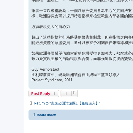
筆者一直以來都認為，一個以歐洲委員會為中心的共同法案
樣，歐洲委員會可以採用特定指標來檢查歐盟內部各國的國
必須表現更大的向心力
超出了這些指標的行為將受到警告和制裁，但在指標之內各
關經濟資歷的歐盟委員，還可以被授予相關責任來指導和推
如果歐洲各國希望借助當前的危機變得更加強大，那麼就必
致力於實現主權的自願讓渡與合併，而非強迫服從後的繁榮
Guy Verhofstadt
比利時前首相、現為歐洲議會自由與民主黨團領導人
Project Syndicate, 2011.
Post Reply
Return to “直進公開討論區1【免費進入】”
Board index