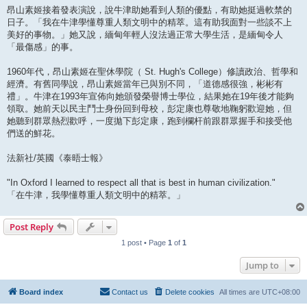
昂山素姬接着發表演說，說牛津助她看到人類的優點，有助她挺過軟禁的
日子。「我在牛津學懂尊重人類文明中的精萃。這有助我面對一些談不上
美好的事物。」她又說，緬甸年輕人沒法過正常大學生活，是緬甸令人
「最傷感」的事。
1960年代，昂山素姬在聖休學院（ St. Hugh's College）修讀政治、哲學和
經濟。有舊同學說，昂山素姬當年已與別不同，「道德感很強，彬彬有
禮」。牛津在1993年宣佈向她頒發榮譽博士學位，結果她在19年後才能夠
領取。她前天以民主鬥士身份回到母校，彭定康也尊敬地鞠躬歡迎她，但
她聽到群眾熱烈歡呼，一度拋下彭定康，跑到欄杆前跟群眾握手和接受他
們送的鮮花。
法新社/英國《泰晤士報》
"In Oxford I learned to respect all that is best in human civilization."
「在牛津，我學懂尊重人類文明中的精萃。」
Post Reply
1 post • Page
1
of
1
Jump to
Board index
Contact us
Delete cookies
All times are
UTC+08:00