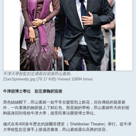
牛津大學校監彭定康親自迎接昂山素姬。
21wc5pnewafp.jpg (79.17 KiB) Viewed 10894 times
牛津頒博士學位 彭定康鞠躬迎接
黑色絲絨帽下，昂山素姬一如平常在髮髻別上鮮花，但在傳統的籠基裙
外，一向素雅的她卻披上了鮮紅色。那是她的學袍，昂山素姬昨天終於能
夠親身回到母校牛津大學，接受民事法榮譽博士學位。
儀式在有400多年歷史的謝爾登禮堂（ Sheldonian Theatre）舉行。從牛津
大學校監彭定康手上接過證書後，昂山素姬露出高興的笑容。