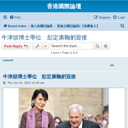
香港國際論壇
FAQ
Register
Login
S
Board index
進入免費討論區
直進公開討論區1【免費進入】
e
牛津頒博士學位 彭定康鞠躬迎接
a
Search
Advanced s
Post Reply
r
1 post • Page
1
of
1
c
h
samuel
牛津頒博士學位 彭定康鞠躬迎接
P
Thu Jun 21, 2012 11:30 am
o
s
t