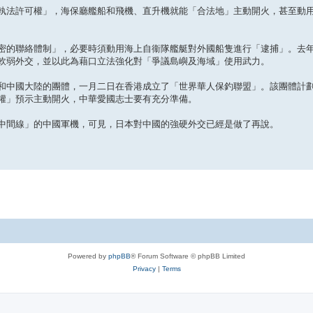
執法許可權」，海保廳艦船和飛機、直升機就能「合法地」主動開火，甚至動
密的聯絡體制」，必要時須動用海上自衞隊艦艇對外國船隻進行「逮捕」。去
軟弱外交，並以此為藉口立法強化對「爭議島嶼及海域」使用武力。
和中國大陸的團體，一月二日在香港成立了「世界華人保釣聯盟」。該團體計
權」預示主動開火，中華愛國志士要有充分準備。
中間線」的中國軍機，可見，日本對中國的強硬外交已經是做了再說。
Powered by
phpBB
® Forum Software © phpBB Limited
Privacy
|
Terms