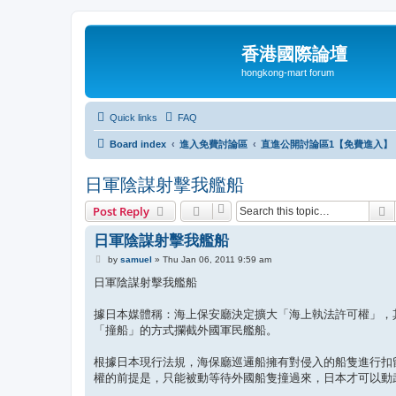
香港國際論壇
hongkong-mart forum
Quick links
FAQ
Board index
進入免費討論區
直進公開討論區1【免費進入】
日軍陰謀射擊我艦船
S
Post Reply
日軍陰謀射擊我艦船
P
by
samuel
»
Thu Jan 06, 2011 9:59 am
o
s
日軍陰謀射擊我艦船
t
據日本媒體稱：海上保安廳決定擴大「海上執法許可權」，
「撞船」的方式攔截外國軍民艦船。
根據日本現行法規，海保廳巡邏船擁有對侵入的船隻進行扣
權的前提是，只能被動等待外國船隻撞過來，日本才可以動