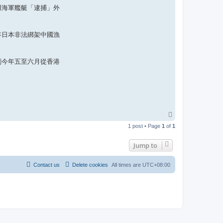
用海軍艦艇「逮捕」外
年日本非法綁架中國漁
劃今年五至六月從香港
T
o
1 post • Page
1
of
1
p
Jump to
Contact us
Delete cookies
All times are
UTC+08:00