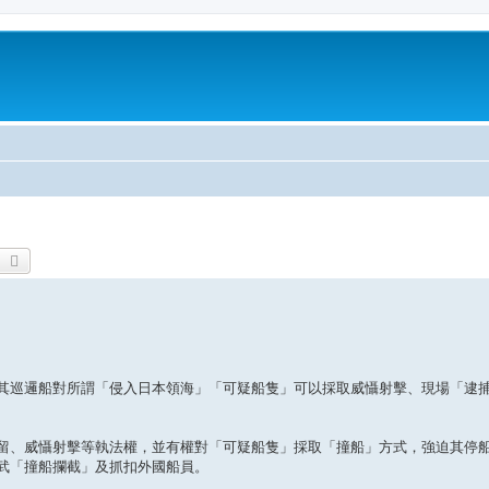
earch
Advanced search
其巡邏船對所謂「侵入日本領海」「可疑船隻」可以採取威懾射擊、現場「逮
留、威懾射擊等執法權，並有權對「可疑船隻」採取「撞船」方式，強迫其停
武「撞船攔截」及抓扣外國船員。