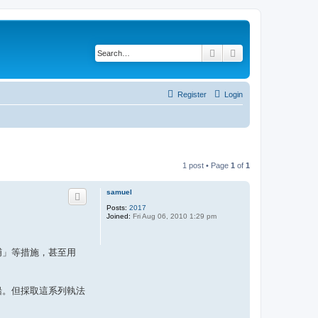
Search
Advanced search
Register
Login
1 post • Page
1
of
1
samuel
Posts:
2017
Joined:
Fri Aug 06, 2010 1:29 pm
捕」等措施，甚至用
船。但採取這系列執法