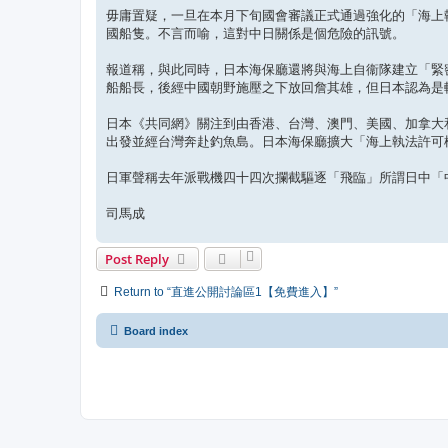
毋庸置疑，一旦在本月下旬國會審議正式通過強化的「海上
國船隻。不言而喻，這對中日關係是個危險的訊號。
報道稱，與此同時，日本海保廳還將與海上自衞隊建立「緊
船船長，後經中國朝野施壓之下放回詹其雄，但日本認為是
日本《共同網》關注到由香港、台灣、澳門、美國、加拿大
出發並經台灣奔赴釣魚島。日本海保廳擴大「海上執法許可
日軍聲稱去年派戰機四十四次攔截驅逐「飛臨」所謂日中「
司馬成
Post Reply
Return to “直進公開討論區1【免費進入】”
Board index