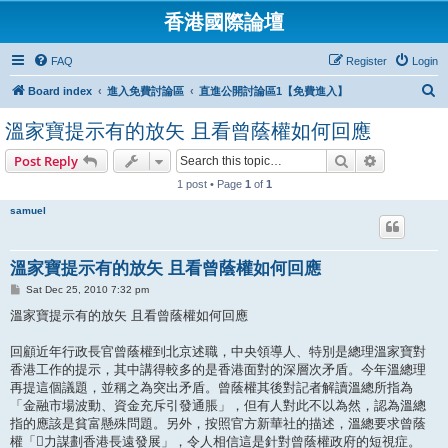
香港國際論壇
FAQ
Register
Login
S
Board index
進入免費討論區
直進公開討論區1【免費進入】
e
溫家寶提示有的放矢 且看曾蔭權如何回應
a
Search
Advanced s
Post Reply
r
1 post • Page
1
of
1
c
h
samuel
溫家寶提示有的放矢 且看曾蔭權如何回應
P
Sat Dec 25, 2010 7:32 pm
o
s
溫家寶提示有的放矢 且看曾蔭權如何回應
t
回顧近年行政長官曾蔭權到北京述職，中央領導人、特別是總理溫家寶對
香港工作的提示，其中講得較多的是香港面對的深層次矛盾。今年溫總理
再提這個議題，並稱之為突出矛盾。曾蔭權其後對記者解讀溫總所指為
「金融市場波動、資金充斥引發通脹」，但有人對此不以為然，認為溫總
指的應該是貧富懸殊問題。另外，按照官方新華社的描述，溫總要求曾蔭
權「力謀劃香港長遠發展」，令人相信這是針對曾蔭權政府的短視症。