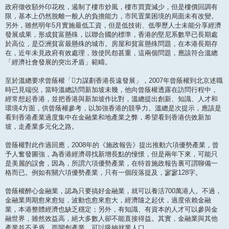
政府徵收額外印花稅，遏制了樓市炒風，樓市買賣減少，但是樓價回調有
限，基本上仍然脫離一般人的負擔能力，市民置業困境的局面未有改變。
另外，雖然明年5月實施最低工資，但是低技術、低學歷人士未能分享經濟
發展成果，形成貧富懸殊，以聯合國的標準，香港的堅尼系數早已長期處
於高位，是亞洲貧富最懸殊的城市。房屋和貧富懸殊問題，在本港長期存
在，近年未見政府有效處理，致使民怨甚重，這兩個問題，應該符合溫總
「經濟社會發展的突出矛盾」範疇。
至於溫總要求曾蔭權「力謀劃香港長遠發展」，2007年曾蔭權到北京述職
時已見端倪，當時溫總訪問新加坡未幾，他向曾蔭權透露在訪問行程中，
經常想起香港，並把香港與新加坡作比對，溫總提出創新、知識、人才和
環境4方面，供曾蔭權參考，以加強香港的競爭力。溫總是次提示，應該是
看到香港產業過度集中在金融業和地產業之弊，希望看到香港仿效新加
坡，走產業多元化之路。
曾蔭權對此作過回應，2008年的《施政報告》提出推動六項優勢產業，曾
予人奮發圖強，為香港經濟尋找新增長點的憧憬，但是兩年下來，可能只
是美麗的誤會，因為，所謂六項優勢產業，在特首施政報告裏可謂聊備一
格而已。例如有關六項優勢產業，只有一個段落提及，寥寥128字。
曾蔭權醉心金融業，認為只要搞好金融業，就可以養活700萬港人。不過，
金融業周期愈來愈短，波動也愈來愈大，經濟隨之起伏，過度依賴金融
業，本港整體經濟也缺乏穩定；另外，有知識、有資本的人才可以參與金
融世界，雖然效益高，絕大多數人卻不能直接得益。其實，金融業與其他
產業並不矛盾，而開創產業，可以吸納就業人口。