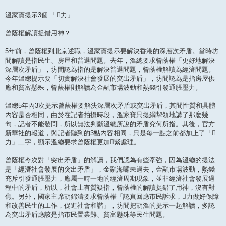
溫家寶提示3個 「力」
曾蔭權解讀捉錯用神？
5年前，曾蔭權到北京述職，溫家寶提示要解決香港的深層次矛盾。當時坊
間解讀是指民生、房屋和普選問題。去年，溫總要求曾蔭權「更好地解決
深層次矛盾」，坊間認為指的是解決普選問題，曾蔭權解讀為經濟問題。
今年溫總提示要「切實解決社會發展的突出矛盾」，坊間認為是指房屋供
應和貧富懸殊，曾蔭權則解讀為金融市場波動和熱錢引發通脹壓力。
溫總5年內3次提示曾蔭權要解決深層次矛盾或突出矛盾，其間性質和具體
內容是否相同，由於在記者拍攝時段，溫家寶只提綱挈領地講了那麼幾
句，記者不能發問，所以無法判斷溫總所說的矛盾究何所指。其後，官方
新華社的報道，與記者聽到的3點內容相同，只是每一點之前都加上了「
力」二字，顯示溫總要求曾蔭權更加緊處理。
曾蔭權今次對「突出矛盾」的解讀，我們認為有些牽強，因為溫總的提法
是「經濟社會發展的突出矛盾」，金融海嘯未過去，金融市場波動，熱錢
充斥引發通脹壓力，應屬一時一地的經濟周期現象，並非經濟社會發展過
程中的矛盾，所以，社會上有質疑指，曾蔭權的解讀捉錯了用神，沒有對
焦。另外，國家主席胡錦濤要求曾蔭權「認真回應市民訴求，力做好保障
和改善民生的工作，促進社會和諧」，坊間把胡溫的提示一起解讀，多認
為突出矛盾應該是指市民置業難、貧富懸殊等民生問題。