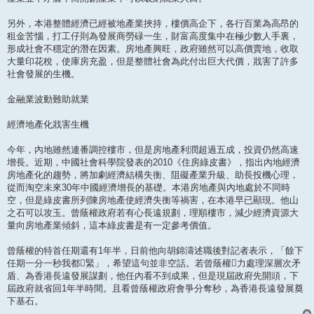
另外，本港整體經濟已經被地產業挾持，樓價高企下，各行百業為高昂的
租金苦惱，打工仔則為發展商勞碌一生，財富高度集中在極少數人手裏，
形成社會不穩定的潛在因素。房地產興旺，政府雖然可以高價賣地，收取
大量印花稅，使庫房充盈，但是整體社會為此付出巨大代價，戕害了許多
社會發展的生機。
金融業波動難助就業
經濟地產化戕害生機
今年，內地雖然連番調控樓市，但是房地產利潤超過五成，投資仍然高速
增長。近期，中國社會科學院發表的2010《住房綠皮書》，指出內地經濟
房地產化的趨勢，將加劇經濟結構失衡、阻礙產業升級、助長投機心理，
從而淘空未來30年中國經濟增長的基礎。本港房地產與內地處於不同時
空，但是綠皮書所列陳房地產使經濟失衡等禍害，在本港早已顯現。他山
之石可以攻玉。曾蔭權政府若有心長遠規劃，理順樓市，減少經濟資源大
量向房地產業傾斜，這本綠皮書是有一定參考價值。
曾蔭權的特首任期還有1年半，日前他向胡錦濤述職後對記者表示，「餘下
任期一分一秒我都緊」，希望這句並非空話。若曾蔭權力處理深層次矛
盾、為香港長遠發展謀劃，他任內看不到成果，但是現屆政府先開頭，下
屆政府就省回1年半時間。且看曾蔭權政府會爭分奪秒，為香港長遠發展奠
下基石。