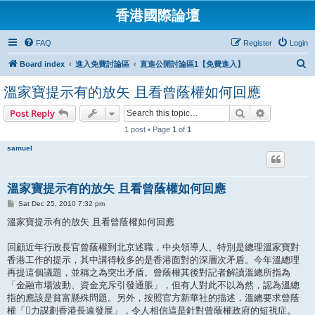
香港國際論壇
FAQ
Register
Login
S
Board index
進入免費討論區
直進公開討論區1【免費進入】
e
溫家寶提示有的放矢 且看曾蔭權如何回應
a
Search
Advanced s
Post Reply
r
1 post • Page
1
of
1
c
h
samuel
溫家寶提示有的放矢 且看曾蔭權如何回應
P
Sat Dec 25, 2010 7:32 pm
o
s
溫家寶提示有的放矢 且看曾蔭權如何回應
t
回顧近年行政長官曾蔭權到北京述職，中央領導人、特別是總理溫家寶對
香港工作的提示，其中講得較多的是香港面對的深層次矛盾。今年溫總理
再提這個議題，並稱之為突出矛盾。曾蔭權其後對記者解讀溫總所指為
「金融市場波動、資金充斥引發通脹」，但有人對此不以為然，認為溫總
指的應該是貧富懸殊問題。另外，按照官方新華社的描述，溫總要求曾蔭
權「力謀劃香港長遠發展」，令人相信這是針對曾蔭權政府的短視症。