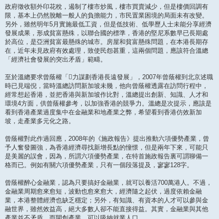
政府徵收額外印花稅，遏制了樓市炒風，樓市買賣減少，但是樓價回調有
限，基本上仍然脫離一般人的負擔能力，市民置業困境的局面未有改變。
另外，雖然明年5月實施最低工資，但是低技術、低學歷人士未能分享經濟
發展成果，形成貧富懸殊，以聯合國的標準，香港的堅尼系數早已長期處
於高位，是亞洲貧富最懸殊的城市。房屋和貧富懸殊問題，在本港長期存
在，近年未見政府有效處理，致使民怨甚重，這兩個問題，應該符合溫總
「經濟社會發展的突出矛盾」範疇。
至於溫總要求曾蔭權「力謀劃香港長遠發展」，2007年曾蔭權到北京述職
時已見端倪，當時溫總訪問新加坡未幾，他向曾蔭權透露在訪問行程中，
經常想起香港，並把香港與新加坡作比對，溫總提出創新、知識、人才和
環境4方面，供曾蔭權參考，以加強香港的競爭力。溫總是次提示，應該是
看到香港產業過度集中在金融業和地產業之弊，希望看到香港仿效新加
坡，走產業多元化之路。
曾蔭權對此作過回應，2008年的《施政報告》提出推動六項優勢產業，曾
予人奮發圖強，為香港經濟尋找新增長點的憧憬，但是兩年下來，可能只
是美麗的誤會，因為，所謂六項優勢產業，在特首施政報告裏可謂聊備一
格而已。例如有關六項優勢產業，只有一個段落提及，寥寥128字。
曾蔭權醉心金融業，認為只要搞好金融業，就可以養活700萬港人。不過，
金融業周期愈來愈短，波動也愈來愈大，經濟隨之起伏，過度依賴金融
業，本港整體經濟也缺乏穩定；另外，有知識、有資本的人才可以參與金
融世界，雖然效益高，絕大多數人卻不能直接得益。其實，金融業與其他
產業並不矛盾，而開創產業，可以吸納就業人口。