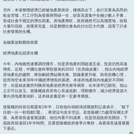
另外，本港整體經濟已經被地產業挾持，樓價高企下，各行百業為高昂的
租金苦惱，打工仔則為發展商勞碌一生，財富高度集中在極少數人手裏，
形成社會不穩定的潛在因素。房地產興旺，政府雖然可以高價賣地，收取
大量印花稅，使庫房充盈，但是整體社會為此付出巨大代價，戕害了許多
社會發展的生機。
金融業波動難助就業
經濟地產化戕害生機
今年，內地雖然連番調控樓市，但是房地產利潤超過五成，投資仍然高速
增長。近期，中國社會科學院發表的2010《住房綠皮書》，指出內地經濟
房地產化的趨勢，將加劇經濟結構失衡、阻礙產業升級、助長投機心理，
從而淘空未來30年中國經濟增長的基礎。本港房地產與內地處於不同時
空，但是綠皮書所列陳房地產使經濟失衡等禍害，在本港早已顯現。他山
之石可以攻玉。曾蔭權政府若有心長遠規劃，理順樓市，減少經濟資源大
量向房地產業傾斜，這本綠皮書是有一定參考價值。
曾蔭權的特首任期還有1年半，日前他向胡錦濤述職後對記者表示，「餘下
任期一分一秒我都緊」，希望這句並非空話。若曾蔭權力處理深層次矛
盾、為香港長遠發展謀劃，他任內看不到成果，但是現屆政府先開頭，下
屆政府就省回1年半時間。且看曾蔭權政府會爭分奪秒，為香港長遠發展奠
下基石。