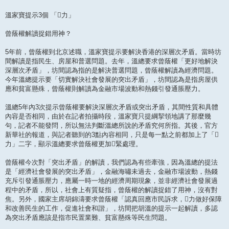
溫家寶提示3個 「力」
曾蔭權解讀捉錯用神？
5年前，曾蔭權到北京述職，溫家寶提示要解決香港的深層次矛盾。當時坊
間解讀是指民生、房屋和普選問題。去年，溫總要求曾蔭權「更好地解決
深層次矛盾」，坊間認為指的是解決普選問題，曾蔭權解讀為經濟問題。
今年溫總提示要「切實解決社會發展的突出矛盾」，坊間認為是指房屋供
應和貧富懸殊，曾蔭權則解讀為金融市場波動和熱錢引發通脹壓力。
溫總5年內3次提示曾蔭權要解決深層次矛盾或突出矛盾，其間性質和具體
內容是否相同，由於在記者拍攝時段，溫家寶只提綱挈領地講了那麼幾
句，記者不能發問，所以無法判斷溫總所說的矛盾究何所指。其後，官方
新華社的報道，與記者聽到的3點內容相同，只是每一點之前都加上了「
力」二字，顯示溫總要求曾蔭權更加緊處理。
曾蔭權今次對「突出矛盾」的解讀，我們認為有些牽強，因為溫總的提法
是「經濟社會發展的突出矛盾」，金融海嘯未過去，金融市場波動，熱錢
充斥引發通脹壓力，應屬一時一地的經濟周期現象，並非經濟社會發展過
程中的矛盾，所以，社會上有質疑指，曾蔭權的解讀捉錯了用神，沒有對
焦。另外，國家主席胡錦濤要求曾蔭權「認真回應市民訴求，力做好保障
和改善民生的工作，促進社會和諧」，坊間把胡溫的提示一起解讀，多認
為突出矛盾應該是指市民置業難、貧富懸殊等民生問題。