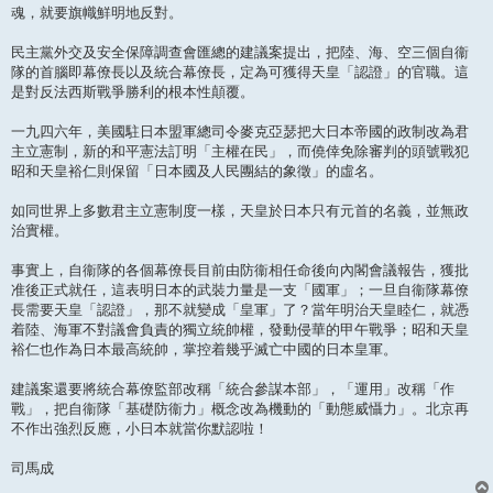
魂，就要旗幟鮮明地反對。
民主黨外交及安全保障調查會匯總的建議案提出，把陸、海、空三個自衞
隊的首腦即幕僚長以及統合幕僚長，定為可獲得天皇「認證」的官職。這
是對反法西斯戰爭勝利的根本性顛覆。
一九四六年，美國駐日本盟軍總司令麥克亞瑟把大日本帝國的政制改為君
主立憲制，新的和平憲法訂明「主權在民」，而僥倖免除審判的頭號戰犯
昭和天皇裕仁則保留「日本國及人民團結的象徵」的虛名。
如同世界上多數君主立憲制度一樣，天皇於日本只有元首的名義，並無政
治實權。
事實上，自衞隊的各個幕僚長目前由防衞相任命後向內閣會議報告，獲批
准後正式就任，這表明日本的武裝力量是一支「國軍」；一旦自衞隊幕僚
長需要天皇「認證」，那不就變成「皇軍」了？當年明治天皇睦仁，就憑
着陸、海軍不對議會負責的獨立統帥權，發動侵華的甲午戰爭；昭和天皇
裕仁也作為日本最高統帥，掌控着幾乎滅亡中國的日本皇軍。
建議案還要將統合幕僚監部改稱「統合參謀本部」，「運用」改稱「作
戰」，把自衞隊「基礎防衞力」概念改為機動的「動態威懾力」。北京再
不作出強烈反應，小日本就當你默認啦！
司馬成