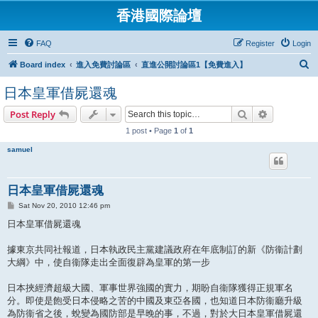
香港國際論壇
FAQ
Register
Login
S
Board index
進入免費討論區
直進公開討論區1【免費進入】
e
日本皇軍借屍還魂
a
Search
Advanced s
Post Reply
r
1 post • Page
1
of
1
c
h
samuel
日本皇軍借屍還魂
P
Sat Nov 20, 2010 12:46 pm
o
s
日本皇軍借屍還魂
t
據東京共同社報道，日本執政民主黨建議政府在年底制訂的新《防衞計劃
大綱》中，使自衞隊走出全面復辟為皇軍的第一步
日本挾經濟超級大國、軍事世界強國的實力，期盼自衞隊獲得正規軍名
分。即使是飽受日本侵略之苦的中國及東亞各國，也知道日本防衞廳升級
為防衞省之後，蛻變為國防部是早晚的事，不過，對於大日本皇軍借屍還