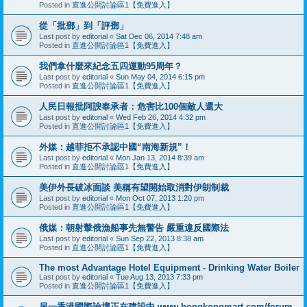
Posted in
直進公開討論區1【免費進入】
從「批鄧」到「評鄧」
Last post by
editorial
«
Sat Dec 06, 2014 7:48 am
Posted in
直進公開討論區1【免費進入】
我們拿什麼來紀念五四運動95周年？
Last post by
editorial
«
Sun May 04, 2014 6:15 pm
Posted in
直進公開討論區1【免費進入】
人民日報批阿諛奉承者：危害比100個敵人還大
Last post by
editorial
«
Wed Feb 26, 2014 4:32 pm
Posted in
直進公開討論區1【免費進入】
外媒：越菲拒不承認中國“南海新規”！
Last post by
editorial
«
Mon Jan 13, 2014 8:39 am
Posted in
直進公開討論區1【免費進入】
美伊外長破冰面談 美稱有望開始取消對伊朗制裁
Last post by
editorial
«
Mon Oct 07, 2013 1:20 pm
Posted in
直進公開討論區1【免費進入】
俄媒：朝射擊俄漁船事先無警告 嚴重違反國際法
Last post by
editorial
«
Sun Sep 22, 2013 8:38 am
Posted in
直進公開討論區1【免費進入】
The most Advantage Hotel Equipment - Drinking Water Boiler
Last post by
editorial
«
Tue Aug 13, 2013 7:33 pm
Posted in
直進公開討論區1【免費進入】
另一香港國際論壇正在建設中 www.hongkongmart.com/forum