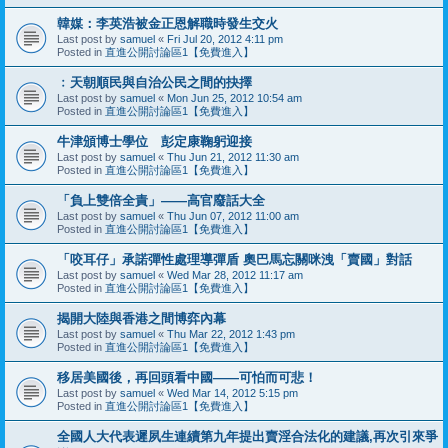
韓媒：李英浩被金正恩解職時發生交火
Last post by
samuel
«
Fri Jul 20, 2012 4:11 pm
Posted in
直進公開討論區1【免費進入】
﹕天朝順民與自治公民之間的抉擇
Last post by
samuel
«
Mon Jun 25, 2012 10:54 am
Posted in
直進公開討論區1【免費進入】
牛津頒博士學位 彭定康鞠躬迎接
Last post by
samuel
«
Thu Jun 21, 2012 11:30 am
Posted in
直進公開討論區1【免費進入】
「負上雙倍全責」——高官廢話大全
Last post by
samuel
«
Thu Jun 07, 2012 11:00 am
Posted in
直進公開討論區1【免費進入】
「咬耳仔」承諾彈性處理導彈盾 奧巴馬忘關咪洩「賣國」對話
Last post by
samuel
«
Wed Mar 28, 2012 11:17 am
Posted in
直進公開討論區1【免費進入】
揭開大陸與香港之間博弈內幕
Last post by
samuel
«
Thu Mar 22, 2012 1:43 pm
Posted in
直進公開討論區1【免費進入】
移居美國後，再回頭看中國——可怕而可悲！
Last post by
samuel
«
Wed Mar 14, 2012 5:15 pm
Posted in
直進公開討論區1【免費進入】
全國人大代表遲夙生連續第九年提出賣淫合法化的建議,再次引來爭