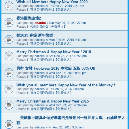
Wish all Members Happy New Year 2020
Last post by
editorial
«
Fri Dec 20, 2019 2:31 pm
Posted in
直進公開討論區1【免費進入】
香港國際論壇2
Last post by
chanhe
«
Sat May 25, 2019 9:27 pm
Posted in
公開討論區2【免費進入】
祝2019 春節 新年快樂！
Last post by
editorial
«
Mon Feb 04, 2019 9:11 am
Posted in
直進公開討論區1【免費進入】
Merry Christmas & Happy New Year ! 2018
Last post by
editorial
«
Sat Dec 23, 2017 12:55 pm
Posted in
直進公開討論區1【免費進入】
男鞋 女鞋 Footwear 2016 中 秋 節 五 折 50% Off
Last post by
editorial
«
Wed Sep 14, 2016 8:59 pm
Posted in
直進公開討論區1【免費進入】
Wish you all members Happy New Year of the Monkey !
Last post by
editorial
«
Fri Feb 05, 2016 2:00 pm
Posted in
直進公開討論區1【免費進入】
Merry Christmas & Happy New Year 2015
Last post by
editorial
«
Wed Dec 23, 2015 8:02 pm
Posted in
直進公開討論區1【免費進入】
美國很可能真正做好準備的是發動另一種世界大戰—石油世界大
戰。
Last post by
editorial
«
Fri Aug 21, 2015 9:03 am