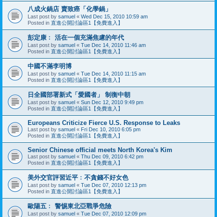
八成火鍋店 賣致癌「化學鍋」
Last post by
samuel
«
Wed Dec 15, 2010 10:59 am
Posted in
直進公開討論區1【免費進入】
彭定康﹕ 活在一個充滿焦慮的年代
Last post by
samuel
«
Tue Dec 14, 2010 11:46 am
Posted in
直進公開討論區1【免費進入】
中國不滿李明博
Last post by
samuel
«
Tue Dec 14, 2010 11:15 am
Posted in
直進公開討論區1【免費進入】
日全國部署新式「愛國者」 制衡中朝
Last post by
samuel
«
Sun Dec 12, 2010 9:49 pm
Posted in
直進公開討論區1【免費進入】
Europeans Criticize Fierce U.S. Response to Leaks
Last post by
samuel
«
Fri Dec 10, 2010 6:05 pm
Posted in
直進公開討論區1【免費進入】
Senior Chinese official meets North Korea's Kim
Last post by
samuel
«
Thu Dec 09, 2010 6:42 pm
Posted in
直進公開討論區1【免費進入】
美外交官評習近平﹕不貪錢不好女色
Last post by
samuel
«
Tue Dec 07, 2010 12:13 pm
Posted in
直進公開討論區1【免費進入】
歐陽五﹕ 警惕東北亞戰爭危險
Last post by
samuel
«
Tue Dec 07, 2010 12:09 pm