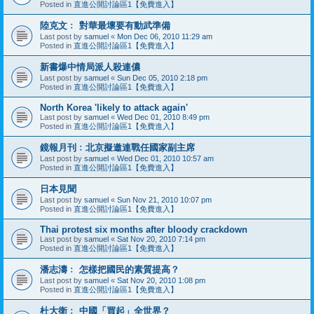
Posted in
直進公開討論區1【免費進入】
陸克文﹕ 對華最壞要有動武準備
Last post by
samuel
«
Mon Dec 06, 2010 11:29 am
Posted in
直進公開討論區1【免費進入】
新書爆中情局派人殺連儂
Last post by
samuel
«
Sun Dec 05, 2010 2:18 pm
Posted in
直進公開討論區1【免費進入】
North Korea 'likely to attack again'
Last post by
samuel
«
Wed Dec 01, 2010 8:49 pm
Posted in
直進公開討論區1【免費進入】
鏡報月刊﹕北京擬邀連戰任國家副主席
Last post by
samuel
«
Wed Dec 01, 2010 10:57 am
Posted in
直進公開討論區1【免費進入】
日本見聞
Last post by
samuel
«
Sun Nov 21, 2010 10:07 pm
Posted in
直進公開討論區1【免費進入】
Thai protest six months after bloody crackdown
Last post by
samuel
«
Sat Nov 20, 2010 7:14 pm
Posted in
直進公開討論區1【免費進入】
潘志濤﹕ 怎樣把國民的素質提高？
Last post by
samuel
«
Sat Nov 20, 2010 1:08 pm
Posted in
直進公開討論區1【免費進入】
杜大衛﹕ 中國「買起」全世界？