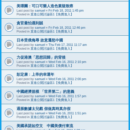
美環團：可口可樂人造色素疑致癌
Last post by
samuel
«
Fri Feb 18, 2011 1:45 pm
Posted in
直進公開討論區1【免費進入】
貪官最怕遇到賊
Last post by
samuel
«
Fri Feb 18, 2011 12:46 pm
Posted in
直進公開討論區1【免費進入】
日本受俄侮辱 故意遷怒中國
Last post by
samuel
«
Thu Feb 17, 2011 11:17 am
Posted in
直進公開討論區1【免費進入】
力促港澳「思想回歸」的背後
Last post by
samuel
«
Wed Feb 16, 2011 2:10 pm
Posted in
直進公開討論區1【免費進入】
彭定康﹕上帝的幸運年
Last post by
samuel
«
Wed Feb 16, 2011 2:00 pm
Posted in
直進公開討論區1【免費進入】
中國經濟規模 「世界第二」的意義
Last post by
samuel
«
Wed Feb 16, 2011 1:57 pm
Posted in
直進公開討論區1【免費進入】
通脹數據太兒戲 假做真時真亦假
Last post by
samuel
«
Wed Feb 16, 2011 1:51 pm
Posted in
直進公開討論區1【免費進入】
美國承諾如空文 中國美債付東流