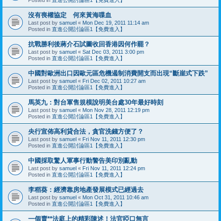
沒有喪權協定 何來黃海喋血
Last post by
samuel
«
Mon Dec 19, 2011 11:14 am
Posted in
直進公開討論區1【免費進入】
抗戰勝利後蔣介石試圖收回香港因何作罷？
Last post by
samuel
«
Sat Dec 03, 2011 3:00 pm
Posted in
直進公開討論區1【免費進入】
中國對歐洲出口因歐元區危機遏制消費開支而出現“斷崖式下跌”
Last post by
samuel
«
Fri Dec 02, 2011 10:27 am
Posted in
直進公開討論區1【免費進入】
馬英九：對台軍售規模說明美台處30年最好時刻
Last post by
samuel
«
Mon Nov 28, 2011 12:19 pm
Posted in
直進公開討論區1【免費進入】
央行宣佈高利貸合法，貪官洗錢方便了？
Last post by
samuel
«
Fri Nov 11, 2011 12:30 pm
Posted in
直進公開討論區1【免費進入】
中國採取驚人軍事行動警告美印別亂動
Last post by
samuel
«
Fri Nov 11, 2011 12:24 pm
Posted in
直進公開討論區1【免費進入】
李稻葵：經濟靠房地產發展模式已經過去
Last post by
samuel
«
Mon Oct 31, 2011 10:46 am
Posted in
直進公開討論區1【免費進入】
一個賣**法庭上的精彩陳述！法官啞口無言