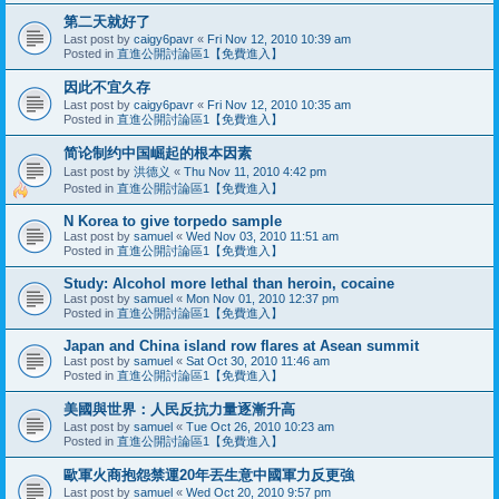
第二天就好了
Last post by
caigy6pavr
«
Fri Nov 12, 2010 10:39 am
Posted in
直進公開討論區1【免費進入】
因此不宜久存
Last post by
caigy6pavr
«
Fri Nov 12, 2010 10:35 am
Posted in
直進公開討論區1【免費進入】
简论制约中国崛起的根本因素
Last post by
洪德义
«
Thu Nov 11, 2010 4:42 pm
Posted in
直進公開討論區1【免費進入】
N Korea to give torpedo sample‎
Last post by
samuel
«
Wed Nov 03, 2010 11:51 am
Posted in
直進公開討論區1【免費進入】
Study: Alcohol more lethal than heroin, cocaine
Last post by
samuel
«
Mon Nov 01, 2010 12:37 pm
Posted in
直進公開討論區1【免費進入】
Japan and China island row flares at Asean summit
Last post by
samuel
«
Sat Oct 30, 2010 11:46 am
Posted in
直進公開討論區1【免費進入】
美國與世界：人民反抗力量逐漸升高
Last post by
samuel
«
Tue Oct 26, 2010 10:23 am
Posted in
直進公開討論區1【免費進入】
歐軍火商抱怨禁運20年丟生意中國軍力反更強
Last post by
samuel
«
Wed Oct 20, 2010 9:57 pm