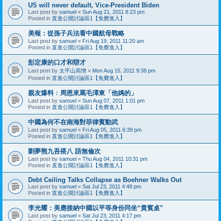
US will never default, Vice-President Biden
Last post by
samuel
«
Sun Aug 21, 2011 8:23 pm
Posted in
直進公開討論區1【免費進入】
美報：從孫子兵法看中國航母戰略
Last post by
samuel
«
Fri Aug 19, 2011 11:20 am
Posted in
直進公開討論區1【免費進入】
彭定康的口才和辯才
Last post by
太平山高憎
«
Mon Aug 15, 2011 9:38 pm
Posted in
直進公開討論區1【免費進入】
親友爆料﹕周恩來罵毛澤東「他媽的」
Last post by
samuel
«
Sun Aug 07, 2011 1:01 pm
Posted in
直進公開討論區1【免費進入】
中國為何不在南海對菲律賓動武
Last post by
samuel
«
Fri Aug 05, 2011 6:39 pm
Posted in
直進公開討論區1【免費進入】
劉夢熊九吾搭八 語無倫次
Last post by
samuel
«
Thu Aug 04, 2011 10:31 pm
Posted in
直進公開討論區1【免費進入】
Debt Ceiling Talks Collapse as Boehner Walks Out
Last post by
samuel
«
Sat Jul 23, 2011 4:48 pm
Posted in
直進公開討論區1【免費進入】
李光耀：美應接納中國以平等身份同坐“貴賓桌”
Last post by
samuel
«
Sat Jul 23, 2011 4:17 pm