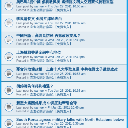
奧巴馬4提中國 倡科教興美 國情咨文稱太空競賽式挑戰重臨
Last post by
samuel
«
Thu Jan 27, 2011 10:06 am
Posted in
直進公開討論區1【免費進入】
李嵐清長文 似替江澤民表白
Last post by
samuel
«
Thu Jan 27, 2011 10:02 am
Posted in
直進公開討論區1【免費進入】
中國評論﹕高調見訪民 再掀政改旋風？
Last post by
samuel
«
Wed Jan 26, 2011 5:33 pm
Posted in
直進公開討論區1【免費進入】
上海挑戰香港金融中心地位
Last post by
samuel
«
Wed Jan 26, 2011 5:30 pm
Posted in
直進公開討論區1【免費進入】
憂貪污敗壞政權 上書十八大爭取直選 中共在野太子黨促政改
Last post by
samuel
«
Tue Jan 25, 2011 10:57 am
Posted in
直進公開討論區1【免費進入】
胡錦濤為何得到禮遇？
Last post by
samuel
«
Tue Jan 25, 2011 10:36 am
Posted in
直進公開討論區1【免費進入】
新型大國關係形成 中美互動牽引全球
Last post by
samuel
«
Fri Jan 21, 2011 10:46 pm
Posted in
直進公開討論區1【免費進入】
South Korea agrees military talks with North Relations betwe
Last post by
samuel
«
Thu Jan 20, 2011 8:36 pm
Posted in
直進公開討論區1【免費進入】