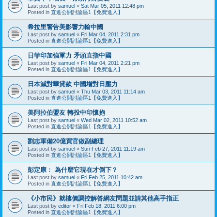
Last post by
samuel
«
Sat Mar 05, 2011 12:48 pm
Posted in
直進公開討論區1【免費進入】
希拉里警告美影響力輸中國
Last post by
samuel
«
Fri Mar 04, 2011 2:31 pm
Posted in
直進公開討論區1【免費進入】
日菲印加強軍力 矛頭直指中國
Last post by
samuel
«
Fri Mar 04, 2011 2:21 pm
Posted in
直進公開討論區1【免費進入】
日本減對華貸款 中國增對日壓力
Last post by
samuel
«
Thu Mar 03, 2011 11:14 am
Posted in
直進公開討論區1【免費進入】
美阿拉伯盟友 轉投中印懷抱
Last post by
samuel
«
Wed Mar 02, 2011 10:52 am
Posted in
直進公開討論區1【免費進入】
劉志軍備20億買官做副總理
Last post by
samuel
«
Sun Feb 27, 2011 11:19 am
Posted in
直進公開討論區1【免費進入】
彭定康﹕ 為什麼它現在才倒下？
Last post by
samuel
«
Fri Feb 25, 2011 10:42 am
Posted in
直進公開討論區1【免費進入】
《小市民》就樓價調控解答網友問題並請其他高手指正
Last post by
editor
«
Fri Feb 18, 2011 6:00 pm
Posted in
直進公開討論區1【免費進入】