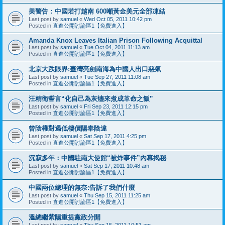
美警告：中國若打越南 600噸黃金美元全部凍結
Last post by
samuel
«
Wed Oct 05, 2011 10:42 pm
Posted in
直進公開討論區1【免費進入】
Amanda Knox Leaves Italian Prison Following Acquittal
Last post by
samuel
«
Tue Oct 04, 2011 11:13 am
Posted in
直進公開討論區1【免費進入】
北京大跌眼界:臺灣亮劍南海為中國人出口惡氣
Last post by
samuel
«
Tue Sep 27, 2011 11:08 am
Posted in
直進公開討論區1【免費進入】
汪精衛誓言“化自己為灰燼來煮成革命之飯”
Last post by
samuel
«
Fri Sep 23, 2011 12:15 pm
Posted in
直進公開討論區1【免費進入】
曾陰權對遏低樓價陽奉陰違
Last post by
samuel
«
Sat Sep 17, 2011 4:25 pm
Posted in
直進公開討論區1【免費進入】
沉寂多年：中國駐南大使館“被炸事件”內幕揭秘
Last post by
samuel
«
Sat Sep 17, 2011 10:48 am
Posted in
直進公開討論區1【免費進入】
中國兩位總理的無奈:告訴了我們什麼
Last post by
samuel
«
Thu Sep 15, 2011 11:25 am
Posted in
直進公開討論區1【免費進入】
溫總繼紫陽重提黨政分開
Last post by
samuel
«
Thu Sep 15, 2011 10:51 am