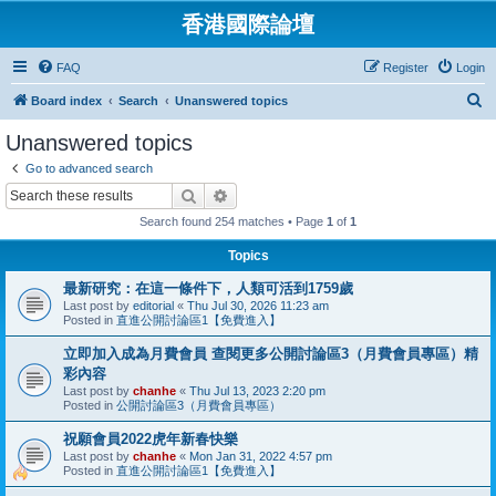
香港國際論壇
FAQ
Register
Login
S
Board index
Search
Unanswered topics
e
Unanswered topics
a
Go to advanced search
r
Search
Advanced search
c
Search found 254 matches • Page
1
of
1
h
Topics
最新研究：在這一條件下，人類可活到1759歲
Last post by
editorial
«
Thu Jul 30, 2026 11:23 am
Posted in
直進公開討論區1【免費進入】
立即加入成為月費會員 查閱更多公開討論區3（月費會員專區）精
彩內容
Last post by
chanhe
«
Thu Jul 13, 2023 2:20 pm
Posted in
公開討論區3（月費會員專區）
祝願會員2022虎年新春快樂
Last post by
chanhe
«
Mon Jan 31, 2022 4:57 pm
Posted in
直進公開討論區1【免費進入】