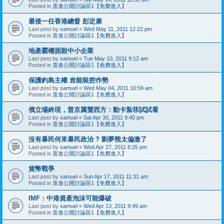
Posted in
直進公開討論區1【免費進入】
最後一任香港總督 彭定康
Last post by
samuel
«
Wed May 11, 2011 12:22 pm
Posted in
直進公開討論區1【免費進入】
地產霸權扼殺中小企業
Last post by
samuel
«
Tue May 10, 2011 9:12 am
Posted in
直進公開討論區1【免費進入】
保護釣島主權 豈能裝腔作勢
Last post by
samuel
«
Wed May 04, 2011 10:59 am
Posted in
直進公開討論區1【免費進入】
俄立場終現，普京厲聲西方：動卡紮菲試試看
Last post by
samuel
«
Sat Apr 30, 2011 9:40 pm
Posted in
直進公開討論區1【免費進入】
沒有暴民何來暴民政治 ? 劉夢熊太偏激了
Last post by
samuel
«
Wed Apr 27, 2011 8:25 pm
Posted in
直進公開討論區1【免費進入】
貨幣戰爭
Last post by
samuel
«
Sun Apr 17, 2011 11:31 am
Posted in
直進公開討論區1【免費進入】
IMF：中港資產泡沫可能爆破
Last post by
samuel
«
Wed Apr 13, 2011 9:49 am
Posted in
直進公開討論區1【免費進入】