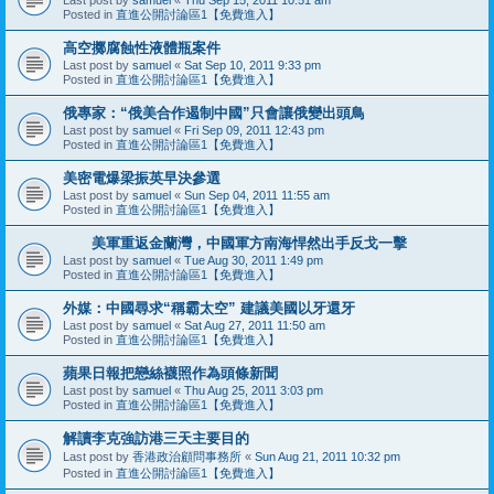
Posted in
直進公開討論區1【免費進入】
高空擲腐蝕性液體瓶案件
Last post by
samuel
«
Sat Sep 10, 2011 9:33 pm
Posted in
直進公開討論區1【免費進入】
俄專家：“俄美合作遏制中國”只會讓俄變出頭鳥
Last post by
samuel
«
Fri Sep 09, 2011 12:43 pm
Posted in
直進公開討論區1【免費進入】
美密電爆梁振英早決參選
Last post by
samuel
«
Sun Sep 04, 2011 11:55 am
Posted in
直進公開討論區1【免費進入】
美軍重返金蘭灣，中國軍方南海悍然出手反戈一擊
Last post by
samuel
«
Tue Aug 30, 2011 1:49 pm
Posted in
直進公開討論區1【免費進入】
外媒：中國尋求“稱霸太空” 建議美國以牙還牙
Last post by
samuel
«
Sat Aug 27, 2011 11:50 am
Posted in
直進公開討論區1【免費進入】
蘋果日報把戀絲襪照作為頭條新聞
Last post by
samuel
«
Thu Aug 25, 2011 3:03 pm
Posted in
直進公開討論區1【免費進入】
解讀李克強訪港三天主要目的
Last post by
香港政治顧問事務所
«
Sun Aug 21, 2011 10:32 pm
Posted in
直進公開討論區1【免費進入】