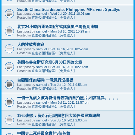
Posted in
直進公開討論區1【免費進入】
South China Sea dispute: Philippine MPs visit Spratlys
Last post by
samuel
«
Wed Jul 20, 2011 10:01 pm
Posted in
直進公開討論區1【免費進入】
北京24小時內通過3種方式抗議奧巴馬會見達賴
Last post by
samuel
«
Mon Jul 18, 2011 10:29 am
Posted in
直進公開討論區1【免費進入】
人的性欲與壽命
Last post by
samuel
«
Sat Jul 16, 2011 10:52 am
Posted in
直進公開討論區1【免費進入】
美國布魯金斯研究所6月30日評論文章
Last post by
samuel
«
Sat Jul 16, 2011 10:20 am
Posted in
直進公開討論區1【免費進入】
自願醫保如騙局 一意孤行必撞板
Last post by
samuel
«
Tue Jul 12, 2011 9:53 am
Posted in
直進公開討論區1【免費進入】
一個十九歲女孩為愛情自殺前的自拍照片,相當詭異。。。。
Last post by
samuel
«
Mon Jul 11, 2011 12:57 pm
Posted in
直進公開討論區1【免費進入】
1965密談：蔣介石已經同意回大陸任國民黨總裁
Last post by
samuel
«
Sun Jul 10, 2011 2:03 pm
Posted in
直進公開討論區1【免費進入】
中國史上死得最窩囊的9個英雄