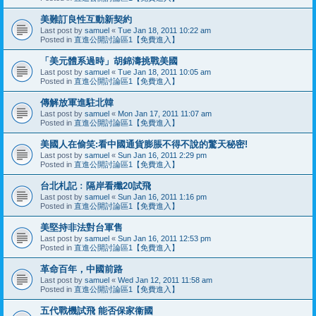
美難訂良性互動新契約
Last post by
samuel
«
Tue Jan 18, 2011 10:22 am
Posted in
直進公開討論區1【免費進入】
「美元體系過時」胡錦濤挑戰美國
Last post by
samuel
«
Tue Jan 18, 2011 10:05 am
Posted in
直進公開討論區1【免費進入】
傳解放軍進駐北韓
Last post by
samuel
«
Mon Jan 17, 2011 11:07 am
Posted in
直進公開討論區1【免費進入】
美國人在偷笑:看中國通貨膨脹不得不說的驚天秘密!
Last post by
samuel
«
Sun Jan 16, 2011 2:29 pm
Posted in
直進公開討論區1【免費進入】
台北札記﹕隔岸看殲20試飛
Last post by
samuel
«
Sun Jan 16, 2011 1:16 pm
Posted in
直進公開討論區1【免費進入】
美堅持非法對台軍售
Last post by
samuel
«
Sun Jan 16, 2011 12:53 pm
Posted in
直進公開討論區1【免費進入】
革命百年，中國前路
Last post by
samuel
«
Wed Jan 12, 2011 11:58 am
Posted in
直進公開討論區1【免費進入】
五代戰機試飛 能否保家衞國