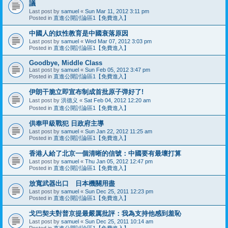
議
Last post by
samuel
«
Sun Mar 11, 2012 3:11 pm
Posted in
直進公開討論區1【免費進入】
中國人的奴性教育是中國衰落原因
Last post by
samuel
«
Wed Mar 07, 2012 3:03 pm
Posted in
直進公開討論區1【免費進入】
Goodbye, Middle Class
Last post by
samuel
«
Sun Feb 05, 2012 3:47 pm
Posted in
直進公開討論區1【免費進入】
伊朗干脆立即宣布制成首批原子弹好了!
Last post by
洪德义
«
Sat Feb 04, 2012 12:20 am
Posted in
直進公開討論區1【免費進入】
供奉甲級戰犯 日政府主導
Last post by
samuel
«
Sun Jan 22, 2012 11:25 am
Posted in
直進公開討論區1【免費進入】
香港人給了北京一個清晰的信號：中國要有最壞打算
Last post by
samuel
«
Thu Jan 05, 2012 12:47 pm
Posted in
直進公開討論區1【免費進入】
放寬武器出口 日本機關用盡
Last post by
samuel
«
Sun Dec 25, 2011 12:23 pm
Posted in
直進公開討論區1【免費進入】
戈巴契夫對普京提最嚴厲批評：我為支持他感到羞恥
Last post by
samuel
«
Sun Dec 25, 2011 10:14 am
Posted in
直進公開討論區1【免費進入】