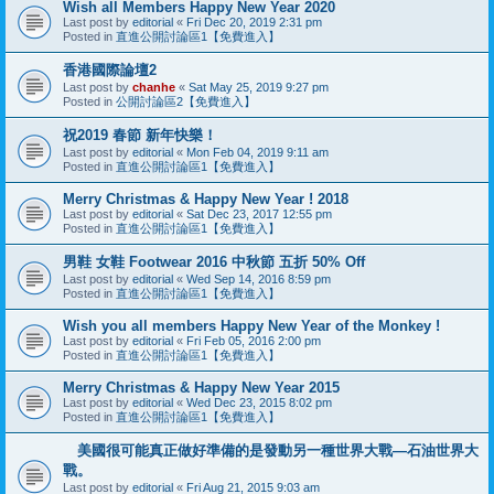
Wish all Members Happy New Year 2020
Last post by
editorial
«
Fri Dec 20, 2019 2:31 pm
Posted in
直進公開討論區1【免費進入】
香港國際論壇2
Last post by
chanhe
«
Sat May 25, 2019 9:27 pm
Posted in
公開討論區2【免費進入】
祝2019 春節 新年快樂！
Last post by
editorial
«
Mon Feb 04, 2019 9:11 am
Posted in
直進公開討論區1【免費進入】
Merry Christmas & Happy New Year ! 2018
Last post by
editorial
«
Sat Dec 23, 2017 12:55 pm
Posted in
直進公開討論區1【免費進入】
男鞋 女鞋 Footwear 2016 中 秋 節 五 折 50% Off
Last post by
editorial
«
Wed Sep 14, 2016 8:59 pm
Posted in
直進公開討論區1【免費進入】
Wish you all members Happy New Year of the Monkey !
Last post by
editorial
«
Fri Feb 05, 2016 2:00 pm
Posted in
直進公開討論區1【免費進入】
Merry Christmas & Happy New Year 2015
Last post by
editorial
«
Wed Dec 23, 2015 8:02 pm
Posted in
直進公開討論區1【免費進入】
美國很可能真正做好準備的是發動另一種世界大戰—石油世界大
戰。
Last post by
editorial
«
Fri Aug 21, 2015 9:03 am