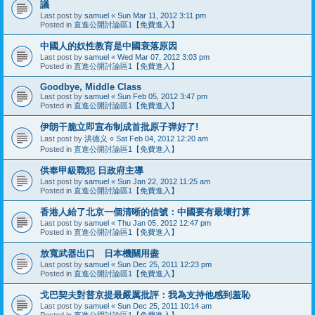
議
Last post by
samuel
«
Sun Mar 11, 2012 3:11 pm
Posted in
直進公開討論區1【免費進入】
中國人的奴性教育是中國衰落原因
Last post by
samuel
«
Wed Mar 07, 2012 3:03 pm
Posted in
直進公開討論區1【免費進入】
Goodbye, Middle Class
Last post by
samuel
«
Sun Feb 05, 2012 3:47 pm
Posted in
直進公開討論區1【免費進入】
伊朗干脆立即宣布制成首批原子弹好了!
Last post by
洪德义
«
Sat Feb 04, 2012 12:20 am
Posted in
直進公開討論區1【免費進入】
供奉甲級戰犯 日政府主導
Last post by
samuel
«
Sun Jan 22, 2012 11:25 am
Posted in
直進公開討論區1【免費進入】
香港人給了北京一個清晰的信號：中國要有最壞打算
Last post by
samuel
«
Thu Jan 05, 2012 12:47 pm
Posted in
直進公開討論區1【免費進入】
放寬武器出口 日本機關用盡
Last post by
samuel
«
Sun Dec 25, 2011 12:23 pm
Posted in
直進公開討論區1【免費進入】
戈巴契夫對普京提最嚴厲批評：我為支持他感到羞恥
Last post by
samuel
«
Sun Dec 25, 2011 10:14 am
Posted in
直進公開討論區1【免費進入】