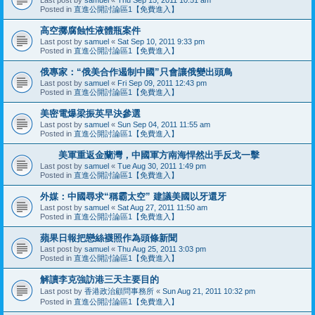
Posted in
直進公開討論區1【免費進入】
高空擲腐蝕性液體瓶案件
Last post by
samuel
«
Sat Sep 10, 2011 9:33 pm
Posted in
直進公開討論區1【免費進入】
俄專家：“俄美合作遏制中國”只會讓俄變出頭鳥
Last post by
samuel
«
Fri Sep 09, 2011 12:43 pm
Posted in
直進公開討論區1【免費進入】
美密電爆梁振英早決參選
Last post by
samuel
«
Sun Sep 04, 2011 11:55 am
Posted in
直進公開討論區1【免費進入】
美軍重返金蘭灣，中國軍方南海悍然出手反戈一擊
Last post by
samuel
«
Tue Aug 30, 2011 1:49 pm
Posted in
直進公開討論區1【免費進入】
外媒：中國尋求“稱霸太空” 建議美國以牙還牙
Last post by
samuel
«
Sat Aug 27, 2011 11:50 am
Posted in
直進公開討論區1【免費進入】
蘋果日報把戀絲襪照作為頭條新聞
Last post by
samuel
«
Thu Aug 25, 2011 3:03 pm
Posted in
直進公開討論區1【免費進入】
解讀李克強訪港三天主要目的
Last post by
香港政治顧問事務所
«
Sun Aug 21, 2011 10:32 pm
Posted in
直進公開討論區1【免費進入】