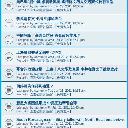
奧巴馬4提中國 倡科教興美 國情咨文稱太空競賽式挑戰重臨
Last post by
samuel
«
Thu Jan 27, 2011 10:06 am
Posted in
直進公開討論區1【免費進入】
李嵐清長文 似替江澤民表白
Last post by
samuel
«
Thu Jan 27, 2011 10:02 am
Posted in
直進公開討論區1【免費進入】
中國評論﹕高調見訪民 再掀政改旋風？
Last post by
samuel
«
Wed Jan 26, 2011 5:33 pm
Posted in
直進公開討論區1【免費進入】
上海挑戰香港金融中心地位
Last post by
samuel
«
Wed Jan 26, 2011 5:30 pm
Posted in
直進公開討論區1【免費進入】
憂貪污敗壞政權 上書十八大爭取直選 中共在野太子黨促政改
Last post by
samuel
«
Tue Jan 25, 2011 10:57 am
Posted in
直進公開討論區1【免費進入】
胡錦濤為何得到禮遇？
Last post by
samuel
«
Tue Jan 25, 2011 10:36 am
Posted in
直進公開討論區1【免費進入】
新型大國關係形成 中美互動牽引全球
Last post by
samuel
«
Fri Jan 21, 2011 10:46 pm
Posted in
直進公開討論區1【免費進入】
South Korea agrees military talks with North Relations betwe
Last post by
samuel
«
Thu Jan 20, 2011 8:36 pm
Posted in
直進公開討論區1【免費進入】