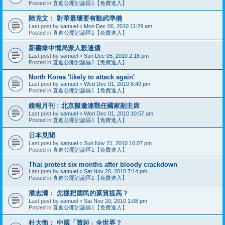
Posted in
直進公開討論區1【免費進入】
陸克文﹕ 對華最壞要有動武準備
Last post by
samuel
«
Mon Dec 06, 2010 11:29 am
Posted in
直進公開討論區1【免費進入】
新書爆中情局派人殺連儂
Last post by
samuel
«
Sun Dec 05, 2010 2:18 pm
Posted in
直進公開討論區1【免費進入】
North Korea 'likely to attack again'
Last post by
samuel
«
Wed Dec 01, 2010 8:49 pm
Posted in
直進公開討論區1【免費進入】
鏡報月刊﹕北京擬邀連戰任國家副主席
Last post by
samuel
«
Wed Dec 01, 2010 10:57 am
Posted in
直進公開討論區1【免費進入】
日本見聞
Last post by
samuel
«
Sun Nov 21, 2010 10:07 pm
Posted in
直進公開討論區1【免費進入】
Thai protest six months after bloody crackdown
Last post by
samuel
«
Sat Nov 20, 2010 7:14 pm
Posted in
直進公開討論區1【免費進入】
潘志濤﹕ 怎樣把國民的素質提高？
Last post by
samuel
«
Sat Nov 20, 2010 1:08 pm
Posted in
直進公開討論區1【免費進入】
杜大衛﹕ 中國「買起」全世界？