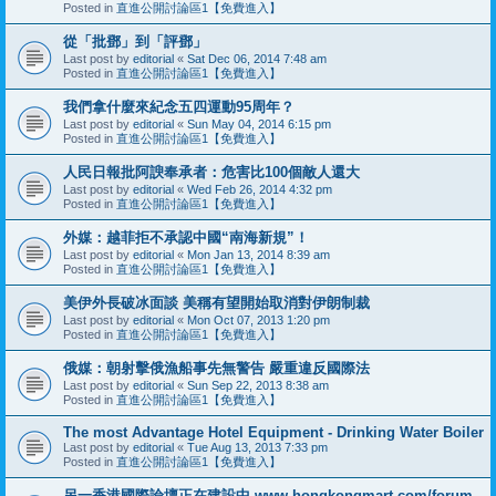
Posted in
直進公開討論區1【免費進入】
從「批鄧」到「評鄧」
Last post by
editorial
«
Sat Dec 06, 2014 7:48 am
Posted in
直進公開討論區1【免費進入】
我們拿什麼來紀念五四運動95周年？
Last post by
editorial
«
Sun May 04, 2014 6:15 pm
Posted in
直進公開討論區1【免費進入】
人民日報批阿諛奉承者：危害比100個敵人還大
Last post by
editorial
«
Wed Feb 26, 2014 4:32 pm
Posted in
直進公開討論區1【免費進入】
外媒：越菲拒不承認中國“南海新規”！
Last post by
editorial
«
Mon Jan 13, 2014 8:39 am
Posted in
直進公開討論區1【免費進入】
美伊外長破冰面談 美稱有望開始取消對伊朗制裁
Last post by
editorial
«
Mon Oct 07, 2013 1:20 pm
Posted in
直進公開討論區1【免費進入】
俄媒：朝射擊俄漁船事先無警告 嚴重違反國際法
Last post by
editorial
«
Sun Sep 22, 2013 8:38 am
Posted in
直進公開討論區1【免費進入】
The most Advantage Hotel Equipment - Drinking Water Boiler
Last post by
editorial
«
Tue Aug 13, 2013 7:33 pm
Posted in
直進公開討論區1【免費進入】
另一香港國際論壇正在建設中 www.hongkongmart.com/forum