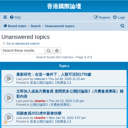
香港國際論壇
FAQ
Register
Login
S
Board index
Search
Unanswered topics
e
Unanswered topics
a
Go to advanced search
r
Search
Advanced search
c
Search found 254 matches • Page
1
of
1
h
Topics
最新研究：在這一條件下，人類可活到1759歲
Last post by
editorial
«
Thu Jul 30, 2026 11:23 am
Posted in
直進公開討論區1【免費進入】
立即加入成為月費會員 查閱更多公開討論區3（月費會員專區）精
彩內容
Last post by
chanhe
«
Thu Jul 13, 2023 2:20 pm
Posted in
公開討論區3（月費會員專區）
祝願會員2022虎年新春快樂
Last post by
chanhe
«
Mon Jan 31, 2022 4:57 pm
Posted in
直進公開討論區1【免費進入】