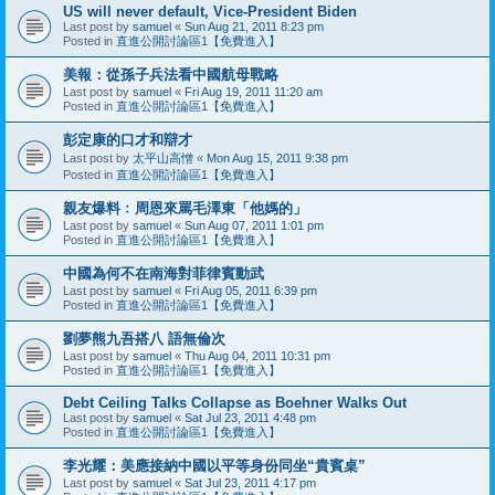
US will never default, Vice-President Biden
Last post by
samuel
«
Sun Aug 21, 2011 8:23 pm
Posted in
直進公開討論區1【免費進入】
美報：從孫子兵法看中國航母戰略
Last post by
samuel
«
Fri Aug 19, 2011 11:20 am
Posted in
直進公開討論區1【免費進入】
彭定康的口才和辯才
Last post by
太平山高憎
«
Mon Aug 15, 2011 9:38 pm
Posted in
直進公開討論區1【免費進入】
親友爆料﹕周恩來罵毛澤東「他媽的」
Last post by
samuel
«
Sun Aug 07, 2011 1:01 pm
Posted in
直進公開討論區1【免費進入】
中國為何不在南海對菲律賓動武
Last post by
samuel
«
Fri Aug 05, 2011 6:39 pm
Posted in
直進公開討論區1【免費進入】
劉夢熊九吾搭八 語無倫次
Last post by
samuel
«
Thu Aug 04, 2011 10:31 pm
Posted in
直進公開討論區1【免費進入】
Debt Ceiling Talks Collapse as Boehner Walks Out
Last post by
samuel
«
Sat Jul 23, 2011 4:48 pm
Posted in
直進公開討論區1【免費進入】
李光耀：美應接納中國以平等身份同坐“貴賓桌”
Last post by
samuel
«
Sat Jul 23, 2011 4:17 pm