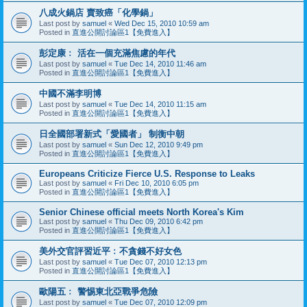
八成火鍋店 賣致癌「化學鍋」
Last post by
samuel
«
Wed Dec 15, 2010 10:59 am
Posted in
直進公開討論區1【免費進入】
彭定康﹕ 活在一個充滿焦慮的年代
Last post by
samuel
«
Tue Dec 14, 2010 11:46 am
Posted in
直進公開討論區1【免費進入】
中國不滿李明博
Last post by
samuel
«
Tue Dec 14, 2010 11:15 am
Posted in
直進公開討論區1【免費進入】
日全國部署新式「愛國者」 制衡中朝
Last post by
samuel
«
Sun Dec 12, 2010 9:49 pm
Posted in
直進公開討論區1【免費進入】
Europeans Criticize Fierce U.S. Response to Leaks
Last post by
samuel
«
Fri Dec 10, 2010 6:05 pm
Posted in
直進公開討論區1【免費進入】
Senior Chinese official meets North Korea's Kim
Last post by
samuel
«
Thu Dec 09, 2010 6:42 pm
Posted in
直進公開討論區1【免費進入】
美外交官評習近平﹕不貪錢不好女色
Last post by
samuel
«
Tue Dec 07, 2010 12:13 pm
Posted in
直進公開討論區1【免費進入】
歐陽五﹕ 警惕東北亞戰爭危險
Last post by
samuel
«
Tue Dec 07, 2010 12:09 pm