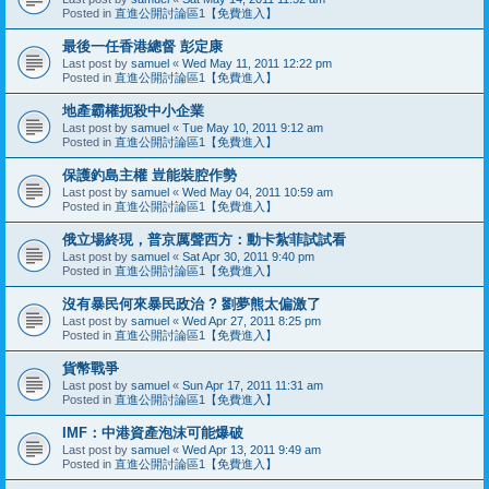
Posted in
直進公開討論區1【免費進入】
最後一任香港總督 彭定康
Last post by
samuel
«
Wed May 11, 2011 12:22 pm
Posted in
直進公開討論區1【免費進入】
地產霸權扼殺中小企業
Last post by
samuel
«
Tue May 10, 2011 9:12 am
Posted in
直進公開討論區1【免費進入】
保護釣島主權 豈能裝腔作勢
Last post by
samuel
«
Wed May 04, 2011 10:59 am
Posted in
直進公開討論區1【免費進入】
俄立場終現，普京厲聲西方：動卡紮菲試試看
Last post by
samuel
«
Sat Apr 30, 2011 9:40 pm
Posted in
直進公開討論區1【免費進入】
沒有暴民何來暴民政治 ? 劉夢熊太偏激了
Last post by
samuel
«
Wed Apr 27, 2011 8:25 pm
Posted in
直進公開討論區1【免費進入】
貨幣戰爭
Last post by
samuel
«
Sun Apr 17, 2011 11:31 am
Posted in
直進公開討論區1【免費進入】
IMF：中港資產泡沫可能爆破
Last post by
samuel
«
Wed Apr 13, 2011 9:49 am
Posted in
直進公開討論區1【免費進入】