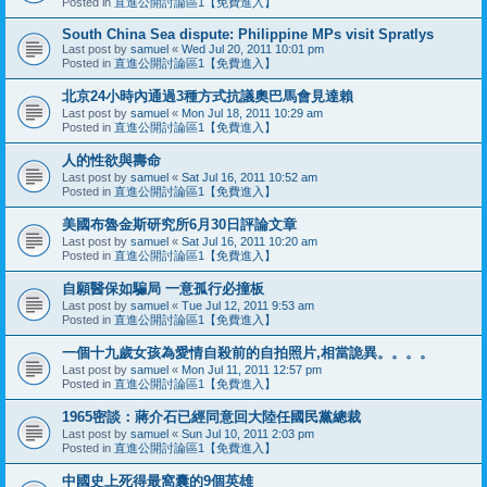
Posted in
直進公開討論區1【免費進入】
South China Sea dispute: Philippine MPs visit Spratlys
Last post by
samuel
«
Wed Jul 20, 2011 10:01 pm
Posted in
直進公開討論區1【免費進入】
北京24小時內通過3種方式抗議奧巴馬會見達賴
Last post by
samuel
«
Mon Jul 18, 2011 10:29 am
Posted in
直進公開討論區1【免費進入】
人的性欲與壽命
Last post by
samuel
«
Sat Jul 16, 2011 10:52 am
Posted in
直進公開討論區1【免費進入】
美國布魯金斯研究所6月30日評論文章
Last post by
samuel
«
Sat Jul 16, 2011 10:20 am
Posted in
直進公開討論區1【免費進入】
自願醫保如騙局 一意孤行必撞板
Last post by
samuel
«
Tue Jul 12, 2011 9:53 am
Posted in
直進公開討論區1【免費進入】
一個十九歲女孩為愛情自殺前的自拍照片,相當詭異。。。。
Last post by
samuel
«
Mon Jul 11, 2011 12:57 pm
Posted in
直進公開討論區1【免費進入】
1965密談：蔣介石已經同意回大陸任國民黨總裁
Last post by
samuel
«
Sun Jul 10, 2011 2:03 pm
Posted in
直進公開討論區1【免費進入】
中國史上死得最窩囊的9個英雄