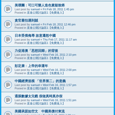
美環團：可口可樂人造色素疑致癌
Last post by
samuel
«
Fri Feb 18, 2011 1:45 pm
Posted in
直進公開討論區1【免費進入】
貪官最怕遇到賊
Last post by
samuel
«
Fri Feb 18, 2011 12:46 pm
Posted in
直進公開討論區1【免費進入】
日本受俄侮辱 故意遷怒中國
Last post by
samuel
«
Thu Feb 17, 2011 11:17 am
Posted in
直進公開討論區1【免費進入】
力促港澳「思想回歸」的背後
Last post by
samuel
«
Wed Feb 16, 2011 2:10 pm
Posted in
直進公開討論區1【免費進入】
彭定康﹕上帝的幸運年
Last post by
samuel
«
Wed Feb 16, 2011 2:00 pm
Posted in
直進公開討論區1【免費進入】
中國經濟規模 「世界第二」的意義
Last post by
samuel
«
Wed Feb 16, 2011 1:57 pm
Posted in
直進公開討論區1【免費進入】
通脹數據太兒戲 假做真時真亦假
Last post by
samuel
«
Wed Feb 16, 2011 1:51 pm
Posted in
直進公開討論區1【免費進入】
美國承諾如空文 中國美債付東流