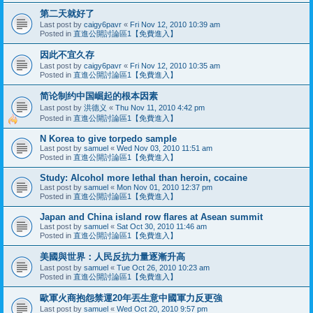
第二天就好了
Last post by
caigy6pavr
«
Fri Nov 12, 2010 10:39 am
Posted in
直進公開討論區1【免費進入】
因此不宜久存
Last post by
caigy6pavr
«
Fri Nov 12, 2010 10:35 am
Posted in
直進公開討論區1【免費進入】
简论制约中国崛起的根本因素
Last post by
洪德义
«
Thu Nov 11, 2010 4:42 pm
Posted in
直進公開討論區1【免費進入】
N Korea to give torpedo sample‎
Last post by
samuel
«
Wed Nov 03, 2010 11:51 am
Posted in
直進公開討論區1【免費進入】
Study: Alcohol more lethal than heroin, cocaine
Last post by
samuel
«
Mon Nov 01, 2010 12:37 pm
Posted in
直進公開討論區1【免費進入】
Japan and China island row flares at Asean summit
Last post by
samuel
«
Sat Oct 30, 2010 11:46 am
Posted in
直進公開討論區1【免費進入】
美國與世界：人民反抗力量逐漸升高
Last post by
samuel
«
Tue Oct 26, 2010 10:23 am
Posted in
直進公開討論區1【免費進入】
歐軍火商抱怨禁運20年丟生意中國軍力反更強
Last post by
samuel
«
Wed Oct 20, 2010 9:57 pm