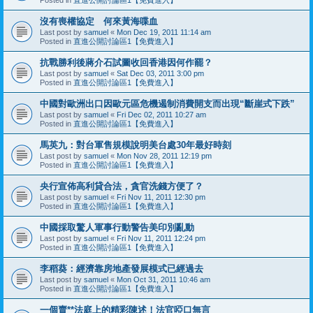
沒有喪權協定 何來黃海喋血
Last post by
samuel
«
Mon Dec 19, 2011 11:14 am
Posted in
直進公開討論區1【免費進入】
抗戰勝利後蔣介石試圖收回香港因何作罷？
Last post by
samuel
«
Sat Dec 03, 2011 3:00 pm
Posted in
直進公開討論區1【免費進入】
中國對歐洲出口因歐元區危機遏制消費開支而出現“斷崖式下跌”
Last post by
samuel
«
Fri Dec 02, 2011 10:27 am
Posted in
直進公開討論區1【免費進入】
馬英九：對台軍售規模說明美台處30年最好時刻
Last post by
samuel
«
Mon Nov 28, 2011 12:19 pm
Posted in
直進公開討論區1【免費進入】
央行宣佈高利貸合法，貪官洗錢方便了？
Last post by
samuel
«
Fri Nov 11, 2011 12:30 pm
Posted in
直進公開討論區1【免費進入】
中國採取驚人軍事行動警告美印別亂動
Last post by
samuel
«
Fri Nov 11, 2011 12:24 pm
Posted in
直進公開討論區1【免費進入】
李稻葵：經濟靠房地產發展模式已經過去
Last post by
samuel
«
Mon Oct 31, 2011 10:46 am
Posted in
直進公開討論區1【免費進入】
一個賣**法庭上的精彩陳述！法官啞口無言