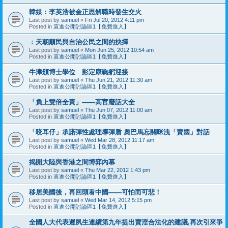
韓媒：李英浩被金正恩解職時發生交火
Last post by
samuel
«
Fri Jul 20, 2012 4:11 pm
Posted in
直進公開討論區1【免費進入】
﹕天朝順民與自治公民之間的抉擇
Last post by
samuel
«
Mon Jun 25, 2012 10:54 am
Posted in
直進公開討論區1【免費進入】
牛津頒博士學位 彭定康鞠躬迎接
Last post by
samuel
«
Thu Jun 21, 2012 11:30 am
Posted in
直進公開討論區1【免費進入】
「負上雙倍全責」——高官廢話大全
Last post by
samuel
«
Thu Jun 07, 2012 11:00 am
Posted in
直進公開討論區1【免費進入】
「咬耳仔」承諾彈性處理導彈盾 奧巴馬忘關咪洩「賣國」對話
Last post by
samuel
«
Wed Mar 28, 2012 11:17 am
Posted in
直進公開討論區1【免費進入】
揭開大陸與香港之間博弈內幕
Last post by
samuel
«
Thu Mar 22, 2012 1:43 pm
Posted in
直進公開討論區1【免費進入】
移居美國後，再回頭看中國——可怕而可悲！
Last post by
samuel
«
Wed Mar 14, 2012 5:15 pm
Posted in
直進公開討論區1【免費進入】
全國人大代表遲夙生連續第九年提出賣淫合法化的建議,再次引來爭