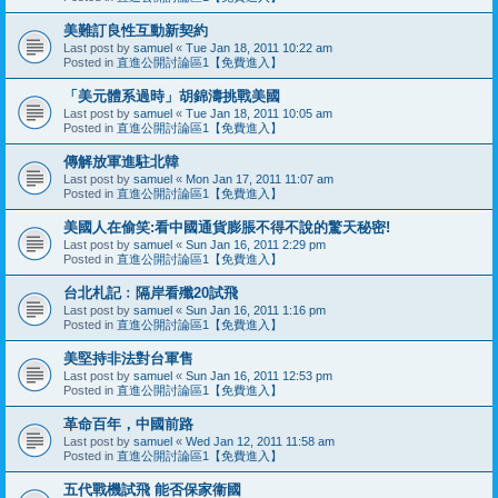
美難訂良性互動新契約
Last post by
samuel
«
Tue Jan 18, 2011 10:22 am
Posted in
直進公開討論區1【免費進入】
「美元體系過時」胡錦濤挑戰美國
Last post by
samuel
«
Tue Jan 18, 2011 10:05 am
Posted in
直進公開討論區1【免費進入】
傳解放軍進駐北韓
Last post by
samuel
«
Mon Jan 17, 2011 11:07 am
Posted in
直進公開討論區1【免費進入】
美國人在偷笑:看中國通貨膨脹不得不說的驚天秘密!
Last post by
samuel
«
Sun Jan 16, 2011 2:29 pm
Posted in
直進公開討論區1【免費進入】
台北札記﹕隔岸看殲20試飛
Last post by
samuel
«
Sun Jan 16, 2011 1:16 pm
Posted in
直進公開討論區1【免費進入】
美堅持非法對台軍售
Last post by
samuel
«
Sun Jan 16, 2011 12:53 pm
Posted in
直進公開討論區1【免費進入】
革命百年，中國前路
Last post by
samuel
«
Wed Jan 12, 2011 11:58 am
Posted in
直進公開討論區1【免費進入】
五代戰機試飛 能否保家衞國