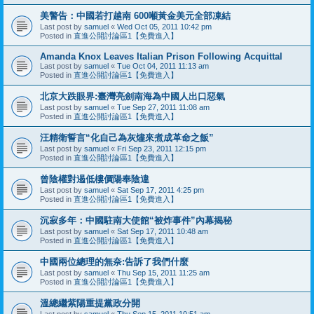
美警告：中國若打越南 600噸黃金美元全部凍結
Last post by
samuel
«
Wed Oct 05, 2011 10:42 pm
Posted in
直進公開討論區1【免費進入】
Amanda Knox Leaves Italian Prison Following Acquittal
Last post by
samuel
«
Tue Oct 04, 2011 11:13 am
Posted in
直進公開討論區1【免費進入】
北京大跌眼界:臺灣亮劍南海為中國人出口惡氣
Last post by
samuel
«
Tue Sep 27, 2011 11:08 am
Posted in
直進公開討論區1【免費進入】
汪精衛誓言“化自己為灰燼來煮成革命之飯”
Last post by
samuel
«
Fri Sep 23, 2011 12:15 pm
Posted in
直進公開討論區1【免費進入】
曾陰權對遏低樓價陽奉陰違
Last post by
samuel
«
Sat Sep 17, 2011 4:25 pm
Posted in
直進公開討論區1【免費進入】
沉寂多年：中國駐南大使館“被炸事件”內幕揭秘
Last post by
samuel
«
Sat Sep 17, 2011 10:48 am
Posted in
直進公開討論區1【免費進入】
中國兩位總理的無奈:告訴了我們什麼
Last post by
samuel
«
Thu Sep 15, 2011 11:25 am
Posted in
直進公開討論區1【免費進入】
溫總繼紫陽重提黨政分開
Last post by
samuel
«
Thu Sep 15, 2011 10:51 am