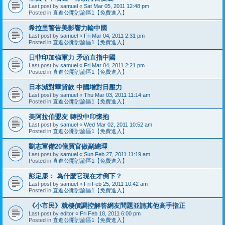
Last post by
samuel
«
Sat Mar 05, 2011 12:48 pm
Posted in
直進公開討論區1【免費進入】
希拉里警告美影響力輸中國
Last post by
samuel
«
Fri Mar 04, 2011 2:31 pm
Posted in
直進公開討論區1【免費進入】
日菲印加強軍力 矛頭直指中國
Last post by
samuel
«
Fri Mar 04, 2011 2:21 pm
Posted in
直進公開討論區1【免費進入】
日本減對華貸款 中國增對日壓力
Last post by
samuel
«
Thu Mar 03, 2011 11:14 am
Posted in
直進公開討論區1【免費進入】
美阿拉伯盟友 轉投中印懷抱
Last post by
samuel
«
Wed Mar 02, 2011 10:52 am
Posted in
直進公開討論區1【免費進入】
劉志軍備20億買官做副總理
Last post by
samuel
«
Sun Feb 27, 2011 11:19 am
Posted in
直進公開討論區1【免費進入】
彭定康﹕ 為什麼它現在才倒下？
Last post by
samuel
«
Fri Feb 25, 2011 10:42 am
Posted in
直進公開討論區1【免費進入】
《小市民》就樓價調控解答網友問題並請其他高手指正
Last post by
editor
«
Fri Feb 18, 2011 6:00 pm
Posted in
直進公開討論區1【免費進入】