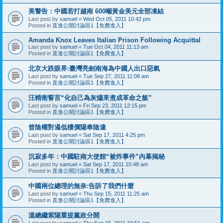
美警告：中國若打越南 600噸黃金美元全部凍結
Last post by
samuel
«
Wed Oct 05, 2011 10:42 pm
Posted in
直進公開討論區1【免費進入】
Amanda Knox Leaves Italian Prison Following Acquittal
Last post by
samuel
«
Tue Oct 04, 2011 11:13 am
Posted in
直進公開討論區1【免費進入】
北京大跌眼界:臺灣亮劍南海為中國人出口惡氣
Last post by
samuel
«
Tue Sep 27, 2011 11:08 am
Posted in
直進公開討論區1【免費進入】
汪精衛誓言“化自己為灰燼來煮成革命之飯”
Last post by
samuel
«
Fri Sep 23, 2011 12:15 pm
Posted in
直進公開討論區1【免費進入】
曾陰權對遏低樓價陽奉陰違
Last post by
samuel
«
Sat Sep 17, 2011 4:25 pm
Posted in
直進公開討論區1【免費進入】
沉寂多年：中國駐南大使館“被炸事件”內幕揭秘
Last post by
samuel
«
Sat Sep 17, 2011 10:48 am
Posted in
直進公開討論區1【免費進入】
中國兩位總理的無奈:告訴了我們什麼
Last post by
samuel
«
Thu Sep 15, 2011 11:25 am
Posted in
直進公開討論區1【免費進入】
溫總繼紫陽重提黨政分開
Last post by
samuel
«
Thu Sep 15, 2011 10:51 am