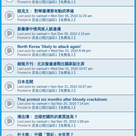
Posted in
直進公開討論區1【免費進入】
陸克文﹕ 對華最壞要有動武準備
Last post by
samuel
«
Mon Dec 06, 2010 11:29 am
Posted in
直進公開討論區1【免費進入】
新書爆中情局派人殺連儂
Last post by
samuel
«
Sun Dec 05, 2010 2:18 pm
Posted in
直進公開討論區1【免費進入】
North Korea 'likely to attack again'
Last post by
samuel
«
Wed Dec 01, 2010 8:49 pm
Posted in
直進公開討論區1【免費進入】
鏡報月刊﹕北京擬邀連戰任國家副主席
Last post by
samuel
«
Wed Dec 01, 2010 10:57 am
Posted in
直進公開討論區1【免費進入】
日本見聞
Last post by
samuel
«
Sun Nov 21, 2010 10:07 pm
Posted in
直進公開討論區1【免費進入】
Thai protest six months after bloody crackdown
Last post by
samuel
«
Sat Nov 20, 2010 7:14 pm
Posted in
直進公開討論區1【免費進入】
潘志濤﹕ 怎樣把國民的素質提高？
Last post by
samuel
«
Sat Nov 20, 2010 1:08 pm
Posted in
直進公開討論區1【免費進入】
杜大衛﹕ 中國「買起」全世界？