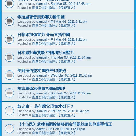
Last post by
samuel
«
Sat Mar 05, 2011 12:48 pm
Posted in
直進公開討論區1【免費進入】
希拉里警告美影響力輸中國
Last post by
samuel
«
Fri Mar 04, 2011 2:31 pm
Posted in
直進公開討論區1【免費進入】
日菲印加強軍力 矛頭直指中國
Last post by
samuel
«
Fri Mar 04, 2011 2:21 pm
Posted in
直進公開討論區1【免費進入】
日本減對華貸款 中國增對日壓力
Last post by
samuel
«
Thu Mar 03, 2011 11:14 am
Posted in
直進公開討論區1【免費進入】
美阿拉伯盟友 轉投中印懷抱
Last post by
samuel
«
Wed Mar 02, 2011 10:52 am
Posted in
直進公開討論區1【免費進入】
劉志軍備20億買官做副總理
Last post by
samuel
«
Sun Feb 27, 2011 11:19 am
Posted in
直進公開討論區1【免費進入】
彭定康﹕ 為什麼它現在才倒下？
Last post by
samuel
«
Fri Feb 25, 2011 10:42 am
Posted in
直進公開討論區1【免費進入】
《小市民》就樓價調控解答網友問題並請其他高手指正
Last post by
editor
«
Fri Feb 18, 2011 6:00 pm
Posted in
直進公開討論區1【免費進入】