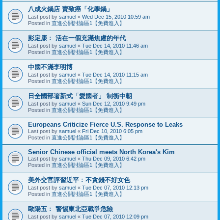
八成火鍋店 賣致癌「化學鍋」
Last post by
samuel
«
Wed Dec 15, 2010 10:59 am
Posted in
直進公開討論區1【免費進入】
彭定康﹕ 活在一個充滿焦慮的年代
Last post by
samuel
«
Tue Dec 14, 2010 11:46 am
Posted in
直進公開討論區1【免費進入】
中國不滿李明博
Last post by
samuel
«
Tue Dec 14, 2010 11:15 am
Posted in
直進公開討論區1【免費進入】
日全國部署新式「愛國者」 制衡中朝
Last post by
samuel
«
Sun Dec 12, 2010 9:49 pm
Posted in
直進公開討論區1【免費進入】
Europeans Criticize Fierce U.S. Response to Leaks
Last post by
samuel
«
Fri Dec 10, 2010 6:05 pm
Posted in
直進公開討論區1【免費進入】
Senior Chinese official meets North Korea's Kim
Last post by
samuel
«
Thu Dec 09, 2010 6:42 pm
Posted in
直進公開討論區1【免費進入】
美外交官評習近平﹕不貪錢不好女色
Last post by
samuel
«
Tue Dec 07, 2010 12:13 pm
Posted in
直進公開討論區1【免費進入】
歐陽五﹕ 警惕東北亞戰爭危險
Last post by
samuel
«
Tue Dec 07, 2010 12:09 pm