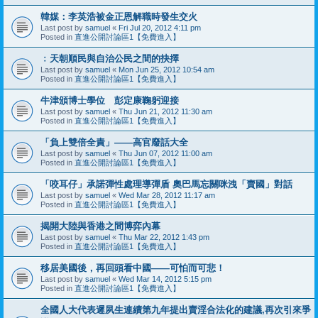
韓媒：李英浩被金正恩解職時發生交火
Last post by
samuel
«
Fri Jul 20, 2012 4:11 pm
Posted in
直進公開討論區1【免費進入】
﹕天朝順民與自治公民之間的抉擇
Last post by
samuel
«
Mon Jun 25, 2012 10:54 am
Posted in
直進公開討論區1【免費進入】
牛津頒博士學位 彭定康鞠躬迎接
Last post by
samuel
«
Thu Jun 21, 2012 11:30 am
Posted in
直進公開討論區1【免費進入】
「負上雙倍全責」——高官廢話大全
Last post by
samuel
«
Thu Jun 07, 2012 11:00 am
Posted in
直進公開討論區1【免費進入】
「咬耳仔」承諾彈性處理導彈盾 奧巴馬忘關咪洩「賣國」對話
Last post by
samuel
«
Wed Mar 28, 2012 11:17 am
Posted in
直進公開討論區1【免費進入】
揭開大陸與香港之間博弈內幕
Last post by
samuel
«
Thu Mar 22, 2012 1:43 pm
Posted in
直進公開討論區1【免費進入】
移居美國後，再回頭看中國——可怕而可悲！
Last post by
samuel
«
Wed Mar 14, 2012 5:15 pm
Posted in
直進公開討論區1【免費進入】
全國人大代表遲夙生連續第九年提出賣淫合法化的建議,再次引來爭