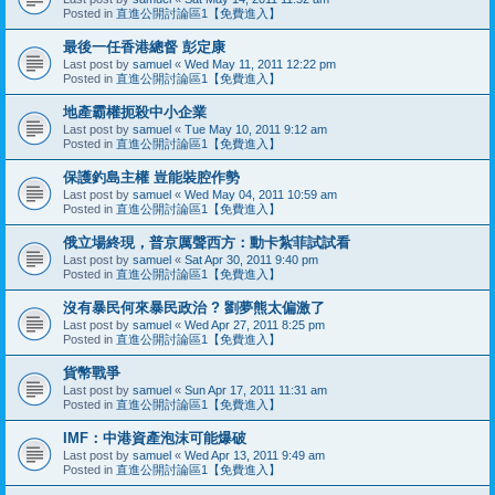
Posted in
直進公開討論區1【免費進入】
最後一任香港總督 彭定康
Last post by
samuel
«
Wed May 11, 2011 12:22 pm
Posted in
直進公開討論區1【免費進入】
地產霸權扼殺中小企業
Last post by
samuel
«
Tue May 10, 2011 9:12 am
Posted in
直進公開討論區1【免費進入】
保護釣島主權 豈能裝腔作勢
Last post by
samuel
«
Wed May 04, 2011 10:59 am
Posted in
直進公開討論區1【免費進入】
俄立場終現，普京厲聲西方：動卡紮菲試試看
Last post by
samuel
«
Sat Apr 30, 2011 9:40 pm
Posted in
直進公開討論區1【免費進入】
沒有暴民何來暴民政治 ? 劉夢熊太偏激了
Last post by
samuel
«
Wed Apr 27, 2011 8:25 pm
Posted in
直進公開討論區1【免費進入】
貨幣戰爭
Last post by
samuel
«
Sun Apr 17, 2011 11:31 am
Posted in
直進公開討論區1【免費進入】
IMF：中港資產泡沫可能爆破
Last post by
samuel
«
Wed Apr 13, 2011 9:49 am
Posted in
直進公開討論區1【免費進入】