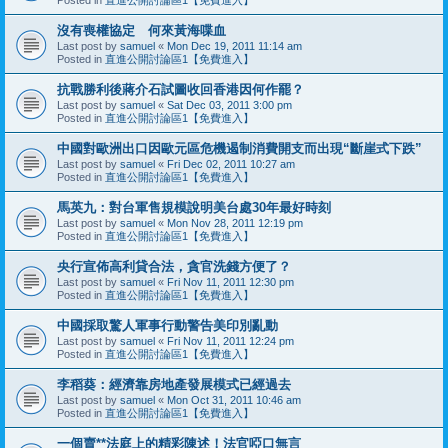
沒有喪權協定 何來黃海喋血
Last post by
samuel
«
Mon Dec 19, 2011 11:14 am
Posted in
直進公開討論區1【免費進入】
抗戰勝利後蔣介石試圖收回香港因何作罷？
Last post by
samuel
«
Sat Dec 03, 2011 3:00 pm
Posted in
直進公開討論區1【免費進入】
中國對歐洲出口因歐元區危機遏制消費開支而出現“斷崖式下跌”
Last post by
samuel
«
Fri Dec 02, 2011 10:27 am
Posted in
直進公開討論區1【免費進入】
馬英九：對台軍售規模說明美台處30年最好時刻
Last post by
samuel
«
Mon Nov 28, 2011 12:19 pm
Posted in
直進公開討論區1【免費進入】
央行宣佈高利貸合法，貪官洗錢方便了？
Last post by
samuel
«
Fri Nov 11, 2011 12:30 pm
Posted in
直進公開討論區1【免費進入】
中國採取驚人軍事行動警告美印別亂動
Last post by
samuel
«
Fri Nov 11, 2011 12:24 pm
Posted in
直進公開討論區1【免費進入】
李稻葵：經濟靠房地產發展模式已經過去
Last post by
samuel
«
Mon Oct 31, 2011 10:46 am
Posted in
直進公開討論區1【免費進入】
一個賣**法庭上的精彩陳述！法官啞口無言