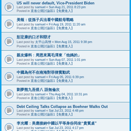
US will never default, Vice-President Biden
Last post by
samuel
«
Sun Aug 21, 2011 8:23 pm
Posted in
直進公開討論區1【免費進入】
美報：從孫子兵法看中國航母戰略
Last post by
samuel
«
Fri Aug 19, 2011 11:20 am
Posted in
直進公開討論區1【免費進入】
彭定康的口才和辯才
Last post by
太平山高憎
«
Mon Aug 15, 2011 9:38 pm
Posted in
直進公開討論區1【免費進入】
親友爆料﹕周恩來罵毛澤東「他媽的」
Last post by
samuel
«
Sun Aug 07, 2011 1:01 pm
Posted in
直進公開討論區1【免費進入】
中國為何不在南海對菲律賓動武
Last post by
samuel
«
Fri Aug 05, 2011 6:39 pm
Posted in
直進公開討論區1【免費進入】
劉夢熊九吾搭八 語無倫次
Last post by
samuel
«
Thu Aug 04, 2011 10:31 pm
Posted in
直進公開討論區1【免費進入】
Debt Ceiling Talks Collapse as Boehner Walks Out
Last post by
samuel
«
Sat Jul 23, 2011 4:48 pm
Posted in
直進公開討論區1【免費進入】
李光耀：美應接納中國以平等身份同坐“貴賓桌”
Last post by
samuel
«
Sat Jul 23, 2011 4:17 pm