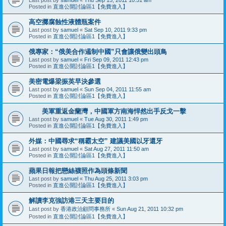
Posted in
直進公開討論區1【免費進入】
高空擲腐蝕性液體瓶案件
Last post by
samuel
«
Sat Sep 10, 2011 9:33 pm
Posted in
直進公開討論區1【免費進入】
俄專家：“俄美合作遏制中國”只會讓俄變出頭鳥
Last post by
samuel
«
Fri Sep 09, 2011 12:43 pm
Posted in
直進公開討論區1【免費進入】
美密電爆梁振英早決參選
Last post by
samuel
«
Sun Sep 04, 2011 11:55 am
Posted in
直進公開討論區1【免費進入】
美軍重返金蘭灣，中國軍方南海悍然出手反戈一擊
Last post by
samuel
«
Tue Aug 30, 2011 1:49 pm
Posted in
直進公開討論區1【免費進入】
外媒：中國尋求“稱霸太空” 建議美國以牙還牙
Last post by
samuel
«
Sat Aug 27, 2011 11:50 am
Posted in
直進公開討論區1【免費進入】
蘋果日報把戀絲襪照作為頭條新聞
Last post by
samuel
«
Thu Aug 25, 2011 3:03 pm
Posted in
直進公開討論區1【免費進入】
解讀李克強訪港三天主要目的
Last post by
香港政治顧問事務所
«
Sun Aug 21, 2011 10:32 pm
Posted in
直進公開討論區1【免費進入】