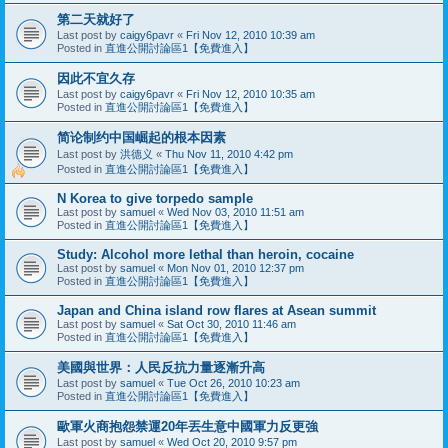
第二天就好了
Last post by
caigy6pavr
«
Fri Nov 12, 2010 10:39 am
Posted in
直進公開討論區1【免費進入】
因此不宜久存
Last post by
caigy6pavr
«
Fri Nov 12, 2010 10:35 am
Posted in
直進公開討論區1【免費進入】
简论制约中国崛起的根本因素
Last post by
洪德义
«
Thu Nov 11, 2010 4:42 pm
Posted in
直進公開討論區1【免費進入】
N Korea to give torpedo sample‎
Last post by
samuel
«
Wed Nov 03, 2010 11:51 am
Posted in
直進公開討論區1【免費進入】
Study: Alcohol more lethal than heroin, cocaine
Last post by
samuel
«
Mon Nov 01, 2010 12:37 pm
Posted in
直進公開討論區1【免費進入】
Japan and China island row flares at Asean summit
Last post by
samuel
«
Sat Oct 30, 2010 11:46 am
Posted in
直進公開討論區1【免費進入】
美國與世界：人民反抗力量逐漸升高
Last post by
samuel
«
Tue Oct 26, 2010 10:23 am
Posted in
直進公開討論區1【免費進入】
歐軍火商抱怨禁運20年丟生意中國軍力反更強
Last post by
samuel
«
Wed Oct 20, 2010 9:57 pm