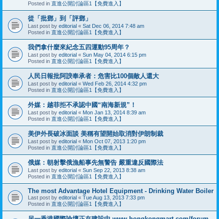
Posted in
直進公開討論區1【免費進入】
從「批鄧」到「評鄧」
Last post by
editorial
«
Sat Dec 06, 2014 7:48 am
Posted in
直進公開討論區1【免費進入】
我們拿什麼來紀念五四運動95周年？
Last post by
editorial
«
Sun May 04, 2014 6:15 pm
Posted in
直進公開討論區1【免費進入】
人民日報批阿諛奉承者：危害比100個敵人還大
Last post by
editorial
«
Wed Feb 26, 2014 4:32 pm
Posted in
直進公開討論區1【免費進入】
外媒：越菲拒不承認中國“南海新規”！
Last post by
editorial
«
Mon Jan 13, 2014 8:39 am
Posted in
直進公開討論區1【免費進入】
美伊外長破冰面談 美稱有望開始取消對伊朗制裁
Last post by
editorial
«
Mon Oct 07, 2013 1:20 pm
Posted in
直進公開討論區1【免費進入】
俄媒：朝射擊俄漁船事先無警告 嚴重違反國際法
Last post by
editorial
«
Sun Sep 22, 2013 8:38 am
Posted in
直進公開討論區1【免費進入】
The most Advantage Hotel Equipment - Drinking Water Boiler
Last post by
editorial
«
Tue Aug 13, 2013 7:33 pm
Posted in
直進公開討論區1【免費進入】
另一香港國際論壇正在建設中 www.hongkongmart.com/forum