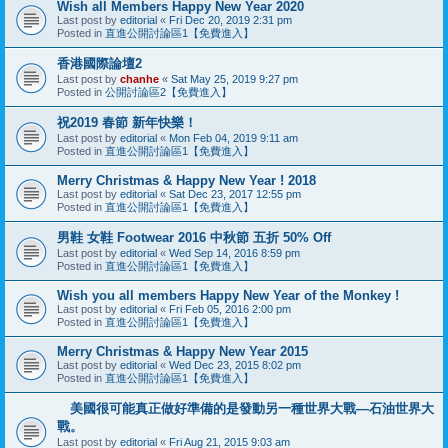
Wish all Members Happy New Year 2020
Last post by
editorial
«
Fri Dec 20, 2019 2:31 pm
Posted in
直進公開討論區1【免費進入】
香港國際論壇2
Last post by
chanhe
«
Sat May 25, 2019 9:27 pm
Posted in
公開討論區2【免費進入】
祝2019 春節 新年快樂！
Last post by
editorial
«
Mon Feb 04, 2019 9:11 am
Posted in
直進公開討論區1【免費進入】
Merry Christmas & Happy New Year ! 2018
Last post by
editorial
«
Sat Dec 23, 2017 12:55 pm
Posted in
直進公開討論區1【免費進入】
男鞋 女鞋 Footwear 2016 中 秋 節 五 折 50% Off
Last post by
editorial
«
Wed Sep 14, 2016 8:59 pm
Posted in
直進公開討論區1【免費進入】
Wish you all members Happy New Year of the Monkey !
Last post by
editorial
«
Fri Feb 05, 2016 2:00 pm
Posted in
直進公開討論區1【免費進入】
Merry Christmas & Happy New Year 2015
Last post by
editorial
«
Wed Dec 23, 2015 8:02 pm
Posted in
直進公開討論區1【免費進入】
美國很可能真正做好準備的是發動另一種世界大戰—石油世界大
戰。
Last post by
editorial
«
Fri Aug 21, 2015 9:03 am