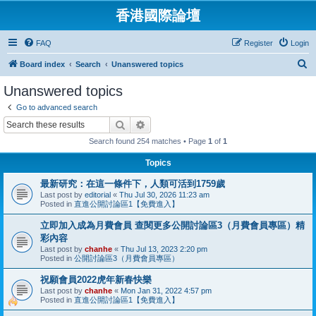
香港國際論壇
FAQ
Register
Login
S
Board index
Search
Unanswered topics
e
Unanswered topics
a
Go to advanced search
r
Search
Advanced search
c
Search found 254 matches • Page
1
of
1
h
Topics
最新研究：在這一條件下，人類可活到1759歲
Last post by
editorial
«
Thu Jul 30, 2026 11:23 am
Posted in
直進公開討論區1【免費進入】
立即加入成為月費會員 查閱更多公開討論區3（月費會員專區）精
彩內容
Last post by
chanhe
«
Thu Jul 13, 2023 2:20 pm
Posted in
公開討論區3（月費會員專區）
祝願會員2022虎年新春快樂
Last post by
chanhe
«
Mon Jan 31, 2022 4:57 pm
Posted in
直進公開討論區1【免費進入】