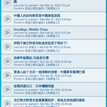
議
Last post by
samuel
«
Sun Mar 11, 2012 3:11 pm
Posted in
直進公開討論區1【免費進入】
中國人的奴性教育是中國衰落原因
Last post by
samuel
«
Wed Mar 07, 2012 3:03 pm
Posted in
直進公開討論區1【免費進入】
Goodbye, Middle Class
Last post by
samuel
«
Sun Feb 05, 2012 3:47 pm
Posted in
直進公開討論區1【免費進入】
伊朗干脆立即宣布制成首批原子弹好了!
Last post by
洪德义
«
Sat Feb 04, 2012 12:20 am
Posted in
直進公開討論區1【免費進入】
供奉甲級戰犯 日政府主導
Last post by
samuel
«
Sun Jan 22, 2012 11:25 am
Posted in
直進公開討論區1【免費進入】
香港人給了北京一個清晰的信號：中國要有最壞打算
Last post by
samuel
«
Thu Jan 05, 2012 12:47 pm
Posted in
直進公開討論區1【免費進入】
放寬武器出口 日本機關用盡
Last post by
samuel
«
Sun Dec 25, 2011 12:23 pm
Posted in
直進公開討論區1【免費進入】
戈巴契夫對普京提最嚴厲批評：我為支持他感到羞恥
Last post by
samuel
«
Sun Dec 25, 2011 10:14 am
Posted in
直進公開討論區1【免費進入】