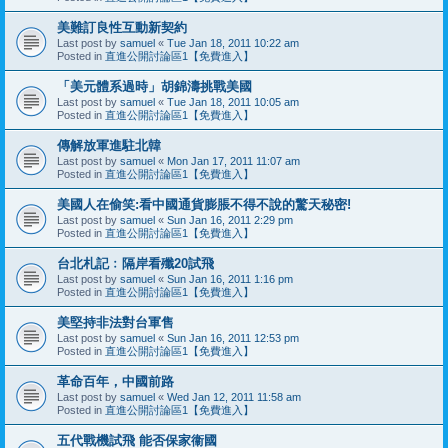
美難訂良性互動新契約
Last post by
samuel
«
Tue Jan 18, 2011 10:22 am
Posted in
直進公開討論區1【免費進入】
「美元體系過時」胡錦濤挑戰美國
Last post by
samuel
«
Tue Jan 18, 2011 10:05 am
Posted in
直進公開討論區1【免費進入】
傳解放軍進駐北韓
Last post by
samuel
«
Mon Jan 17, 2011 11:07 am
Posted in
直進公開討論區1【免費進入】
美國人在偷笑:看中國通貨膨脹不得不說的驚天秘密!
Last post by
samuel
«
Sun Jan 16, 2011 2:29 pm
Posted in
直進公開討論區1【免費進入】
台北札記﹕隔岸看殲20試飛
Last post by
samuel
«
Sun Jan 16, 2011 1:16 pm
Posted in
直進公開討論區1【免費進入】
美堅持非法對台軍售
Last post by
samuel
«
Sun Jan 16, 2011 12:53 pm
Posted in
直進公開討論區1【免費進入】
革命百年，中國前路
Last post by
samuel
«
Wed Jan 12, 2011 11:58 am
Posted in
直進公開討論區1【免費進入】
五代戰機試飛 能否保家衞國