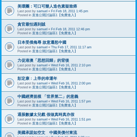
美環團：可口可樂人造色素疑致癌
Last post by
samuel
«
Fri Feb 18, 2011 1:45 pm
Posted in
直進公開討論區1【免費進入】
貪官最怕遇到賊
Last post by
samuel
«
Fri Feb 18, 2011 12:46 pm
Posted in
直進公開討論區1【免費進入】
日本受俄侮辱 故意遷怒中國
Last post by
samuel
«
Thu Feb 17, 2011 11:17 am
Posted in
直進公開討論區1【免費進入】
力促港澳「思想回歸」的背後
Last post by
samuel
«
Wed Feb 16, 2011 2:10 pm
Posted in
直進公開討論區1【免費進入】
彭定康﹕上帝的幸運年
Last post by
samuel
«
Wed Feb 16, 2011 2:00 pm
Posted in
直進公開討論區1【免費進入】
中國經濟規模 「世界第二」的意義
Last post by
samuel
«
Wed Feb 16, 2011 1:57 pm
Posted in
直進公開討論區1【免費進入】
通脹數據太兒戲 假做真時真亦假
Last post by
samuel
«
Wed Feb 16, 2011 1:51 pm
Posted in
直進公開討論區1【免費進入】
美國承諾如空文 中國美債付東流