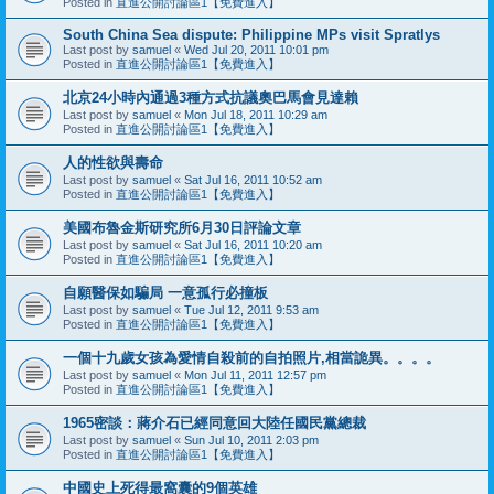
Posted in
直進公開討論區1【免費進入】
South China Sea dispute: Philippine MPs visit Spratlys
Last post by
samuel
«
Wed Jul 20, 2011 10:01 pm
Posted in
直進公開討論區1【免費進入】
北京24小時內通過3種方式抗議奧巴馬會見達賴
Last post by
samuel
«
Mon Jul 18, 2011 10:29 am
Posted in
直進公開討論區1【免費進入】
人的性欲與壽命
Last post by
samuel
«
Sat Jul 16, 2011 10:52 am
Posted in
直進公開討論區1【免費進入】
美國布魯金斯研究所6月30日評論文章
Last post by
samuel
«
Sat Jul 16, 2011 10:20 am
Posted in
直進公開討論區1【免費進入】
自願醫保如騙局 一意孤行必撞板
Last post by
samuel
«
Tue Jul 12, 2011 9:53 am
Posted in
直進公開討論區1【免費進入】
一個十九歲女孩為愛情自殺前的自拍照片,相當詭異。。。。
Last post by
samuel
«
Mon Jul 11, 2011 12:57 pm
Posted in
直進公開討論區1【免費進入】
1965密談：蔣介石已經同意回大陸任國民黨總裁
Last post by
samuel
«
Sun Jul 10, 2011 2:03 pm
Posted in
直進公開討論區1【免費進入】
中國史上死得最窩囊的9個英雄