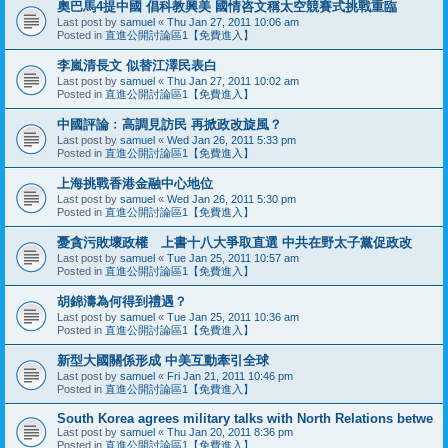
奧巴馬4提中國 倡科教興美 國情咨文稱太空競賽式挑戰重臨
Last post by
samuel
«
Thu Jan 27, 2011 10:06 am
Posted in
直進公開討論區1【免費進入】
李嵐清長文 似替江澤民表白
Last post by
samuel
«
Thu Jan 27, 2011 10:02 am
Posted in
直進公開討論區1【免費進入】
中國評論﹕高調見訪民 再掀政改旋風？
Last post by
samuel
«
Wed Jan 26, 2011 5:33 pm
Posted in
直進公開討論區1【免費進入】
上海挑戰香港金融中心地位
Last post by
samuel
«
Wed Jan 26, 2011 5:30 pm
Posted in
直進公開討論區1【免費進入】
憂貪污敗壞政權 上書十八大爭取直選 中共在野太子黨促政改
Last post by
samuel
«
Tue Jan 25, 2011 10:57 am
Posted in
直進公開討論區1【免費進入】
胡錦濤為何得到禮遇？
Last post by
samuel
«
Tue Jan 25, 2011 10:36 am
Posted in
直進公開討論區1【免費進入】
新型大國關係形成 中美互動牽引全球
Last post by
samuel
«
Fri Jan 21, 2011 10:46 pm
Posted in
直進公開討論區1【免費進入】
South Korea agrees military talks with North Relations betwe
Last post by
samuel
«
Thu Jan 20, 2011 8:36 pm
Posted in
直進公開討論區1【免費進入】