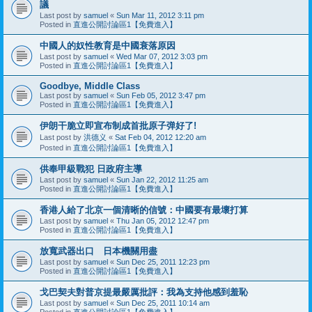
議
Last post by
samuel
«
Sun Mar 11, 2012 3:11 pm
Posted in
直進公開討論區1【免費進入】
中國人的奴性教育是中國衰落原因
Last post by
samuel
«
Wed Mar 07, 2012 3:03 pm
Posted in
直進公開討論區1【免費進入】
Goodbye, Middle Class
Last post by
samuel
«
Sun Feb 05, 2012 3:47 pm
Posted in
直進公開討論區1【免費進入】
伊朗干脆立即宣布制成首批原子弹好了!
Last post by
洪德义
«
Sat Feb 04, 2012 12:20 am
Posted in
直進公開討論區1【免費進入】
供奉甲級戰犯 日政府主導
Last post by
samuel
«
Sun Jan 22, 2012 11:25 am
Posted in
直進公開討論區1【免費進入】
香港人給了北京一個清晰的信號：中國要有最壞打算
Last post by
samuel
«
Thu Jan 05, 2012 12:47 pm
Posted in
直進公開討論區1【免費進入】
放寬武器出口 日本機關用盡
Last post by
samuel
«
Sun Dec 25, 2011 12:23 pm
Posted in
直進公開討論區1【免費進入】
戈巴契夫對普京提最嚴厲批評：我為支持他感到羞恥
Last post by
samuel
«
Sun Dec 25, 2011 10:14 am
Posted in
直進公開討論區1【免費進入】