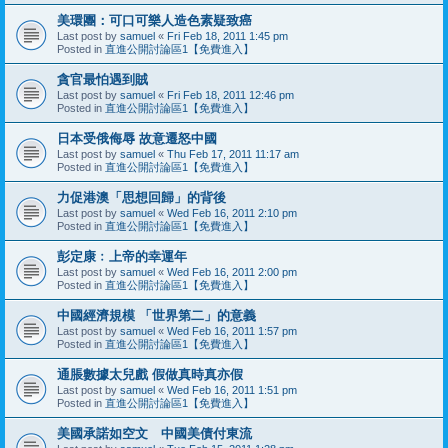
美環團：可口可樂人造色素疑致癌
Last post by
samuel
«
Fri Feb 18, 2011 1:45 pm
Posted in
直進公開討論區1【免費進入】
貪官最怕遇到賊
Last post by
samuel
«
Fri Feb 18, 2011 12:46 pm
Posted in
直進公開討論區1【免費進入】
日本受俄侮辱 故意遷怒中國
Last post by
samuel
«
Thu Feb 17, 2011 11:17 am
Posted in
直進公開討論區1【免費進入】
力促港澳「思想回歸」的背後
Last post by
samuel
«
Wed Feb 16, 2011 2:10 pm
Posted in
直進公開討論區1【免費進入】
彭定康﹕上帝的幸運年
Last post by
samuel
«
Wed Feb 16, 2011 2:00 pm
Posted in
直進公開討論區1【免費進入】
中國經濟規模 「世界第二」的意義
Last post by
samuel
«
Wed Feb 16, 2011 1:57 pm
Posted in
直進公開討論區1【免費進入】
通脹數據太兒戲 假做真時真亦假
Last post by
samuel
«
Wed Feb 16, 2011 1:51 pm
Posted in
直進公開討論區1【免費進入】
美國承諾如空文 中國美債付東流