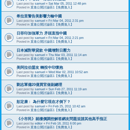
Last post by
samuel
«
Sat Mar 05, 2011 12:48 pm
Posted in
直進公開討論區1【免費進入】
希拉里警告美影響力輸中國
Last post by
samuel
«
Fri Mar 04, 2011 2:31 pm
Posted in
直進公開討論區1【免費進入】
日菲印加強軍力 矛頭直指中國
Last post by
samuel
«
Fri Mar 04, 2011 2:21 pm
Posted in
直進公開討論區1【免費進入】
日本減對華貸款 中國增對日壓力
Last post by
samuel
«
Thu Mar 03, 2011 11:14 am
Posted in
直進公開討論區1【免費進入】
美阿拉伯盟友 轉投中印懷抱
Last post by
samuel
«
Wed Mar 02, 2011 10:52 am
Posted in
直進公開討論區1【免費進入】
劉志軍備20億買官做副總理
Last post by
samuel
«
Sun Feb 27, 2011 11:19 am
Posted in
直進公開討論區1【免費進入】
彭定康﹕ 為什麼它現在才倒下？
Last post by
samuel
«
Fri Feb 25, 2011 10:42 am
Posted in
直進公開討論區1【免費進入】
《小市民》就樓價調控解答網友問題並請其他高手指正
Last post by
editor
«
Fri Feb 18, 2011 6:00 pm
Posted in
直進公開討論區1【免費進入】