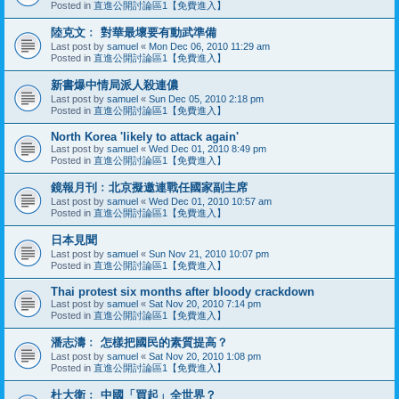
Posted in
直進公開討論區1【免費進入】
陸克文﹕ 對華最壞要有動武準備
Last post by
samuel
«
Mon Dec 06, 2010 11:29 am
Posted in
直進公開討論區1【免費進入】
新書爆中情局派人殺連儂
Last post by
samuel
«
Sun Dec 05, 2010 2:18 pm
Posted in
直進公開討論區1【免費進入】
North Korea 'likely to attack again'
Last post by
samuel
«
Wed Dec 01, 2010 8:49 pm
Posted in
直進公開討論區1【免費進入】
鏡報月刊﹕北京擬邀連戰任國家副主席
Last post by
samuel
«
Wed Dec 01, 2010 10:57 am
Posted in
直進公開討論區1【免費進入】
日本見聞
Last post by
samuel
«
Sun Nov 21, 2010 10:07 pm
Posted in
直進公開討論區1【免費進入】
Thai protest six months after bloody crackdown
Last post by
samuel
«
Sat Nov 20, 2010 7:14 pm
Posted in
直進公開討論區1【免費進入】
潘志濤﹕ 怎樣把國民的素質提高？
Last post by
samuel
«
Sat Nov 20, 2010 1:08 pm
Posted in
直進公開討論區1【免費進入】
杜大衛﹕ 中國「買起」全世界？