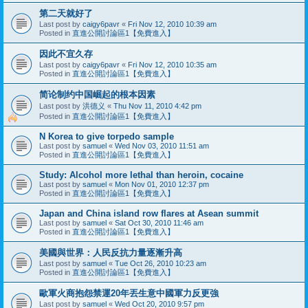
第二天就好了
Last post by
caigy6pavr
«
Fri Nov 12, 2010 10:39 am
Posted in
直進公開討論區1【免費進入】
因此不宜久存
Last post by
caigy6pavr
«
Fri Nov 12, 2010 10:35 am
Posted in
直進公開討論區1【免費進入】
简论制约中国崛起的根本因素
Last post by
洪德义
«
Thu Nov 11, 2010 4:42 pm
Posted in
直進公開討論區1【免費進入】
N Korea to give torpedo sample‎
Last post by
samuel
«
Wed Nov 03, 2010 11:51 am
Posted in
直進公開討論區1【免費進入】
Study: Alcohol more lethal than heroin, cocaine
Last post by
samuel
«
Mon Nov 01, 2010 12:37 pm
Posted in
直進公開討論區1【免費進入】
Japan and China island row flares at Asean summit
Last post by
samuel
«
Sat Oct 30, 2010 11:46 am
Posted in
直進公開討論區1【免費進入】
美國與世界：人民反抗力量逐漸升高
Last post by
samuel
«
Tue Oct 26, 2010 10:23 am
Posted in
直進公開討論區1【免費進入】
歐軍火商抱怨禁運20年丟生意中國軍力反更強
Last post by
samuel
«
Wed Oct 20, 2010 9:57 pm