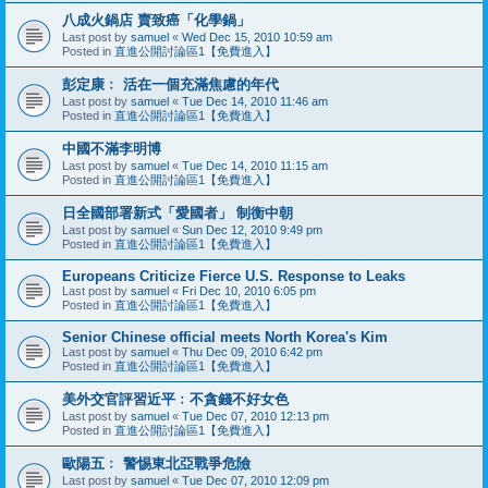
八成火鍋店 賣致癌「化學鍋」
Last post by
samuel
«
Wed Dec 15, 2010 10:59 am
Posted in
直進公開討論區1【免費進入】
彭定康﹕ 活在一個充滿焦慮的年代
Last post by
samuel
«
Tue Dec 14, 2010 11:46 am
Posted in
直進公開討論區1【免費進入】
中國不滿李明博
Last post by
samuel
«
Tue Dec 14, 2010 11:15 am
Posted in
直進公開討論區1【免費進入】
日全國部署新式「愛國者」 制衡中朝
Last post by
samuel
«
Sun Dec 12, 2010 9:49 pm
Posted in
直進公開討論區1【免費進入】
Europeans Criticize Fierce U.S. Response to Leaks
Last post by
samuel
«
Fri Dec 10, 2010 6:05 pm
Posted in
直進公開討論區1【免費進入】
Senior Chinese official meets North Korea's Kim
Last post by
samuel
«
Thu Dec 09, 2010 6:42 pm
Posted in
直進公開討論區1【免費進入】
美外交官評習近平﹕不貪錢不好女色
Last post by
samuel
«
Tue Dec 07, 2010 12:13 pm
Posted in
直進公開討論區1【免費進入】
歐陽五﹕ 警惕東北亞戰爭危險
Last post by
samuel
«
Tue Dec 07, 2010 12:09 pm