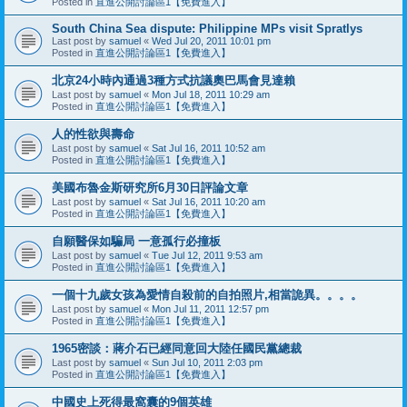
Posted in
直進公開討論區1【免費進入】
South China Sea dispute: Philippine MPs visit Spratlys
Last post by
samuel
«
Wed Jul 20, 2011 10:01 pm
Posted in
直進公開討論區1【免費進入】
北京24小時內通過3種方式抗議奧巴馬會見達賴
Last post by
samuel
«
Mon Jul 18, 2011 10:29 am
Posted in
直進公開討論區1【免費進入】
人的性欲與壽命
Last post by
samuel
«
Sat Jul 16, 2011 10:52 am
Posted in
直進公開討論區1【免費進入】
美國布魯金斯研究所6月30日評論文章
Last post by
samuel
«
Sat Jul 16, 2011 10:20 am
Posted in
直進公開討論區1【免費進入】
自願醫保如騙局 一意孤行必撞板
Last post by
samuel
«
Tue Jul 12, 2011 9:53 am
Posted in
直進公開討論區1【免費進入】
一個十九歲女孩為愛情自殺前的自拍照片,相當詭異。。。。
Last post by
samuel
«
Mon Jul 11, 2011 12:57 pm
Posted in
直進公開討論區1【免費進入】
1965密談：蔣介石已經同意回大陸任國民黨總裁
Last post by
samuel
«
Sun Jul 10, 2011 2:03 pm
Posted in
直進公開討論區1【免費進入】
中國史上死得最窩囊的9個英雄