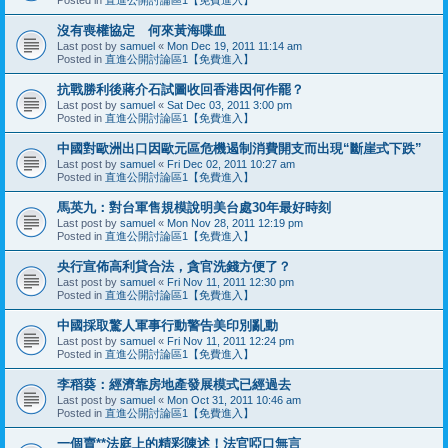
沒有喪權協定 何來黃海喋血
Last post by
samuel
«
Mon Dec 19, 2011 11:14 am
Posted in
直進公開討論區1【免費進入】
抗戰勝利後蔣介石試圖收回香港因何作罷？
Last post by
samuel
«
Sat Dec 03, 2011 3:00 pm
Posted in
直進公開討論區1【免費進入】
中國對歐洲出口因歐元區危機遏制消費開支而出現“斷崖式下跌”
Last post by
samuel
«
Fri Dec 02, 2011 10:27 am
Posted in
直進公開討論區1【免費進入】
馬英九：對台軍售規模說明美台處30年最好時刻
Last post by
samuel
«
Mon Nov 28, 2011 12:19 pm
Posted in
直進公開討論區1【免費進入】
央行宣佈高利貸合法，貪官洗錢方便了？
Last post by
samuel
«
Fri Nov 11, 2011 12:30 pm
Posted in
直進公開討論區1【免費進入】
中國採取驚人軍事行動警告美印別亂動
Last post by
samuel
«
Fri Nov 11, 2011 12:24 pm
Posted in
直進公開討論區1【免費進入】
李稻葵：經濟靠房地產發展模式已經過去
Last post by
samuel
«
Mon Oct 31, 2011 10:46 am
Posted in
直進公開討論區1【免費進入】
一個賣**法庭上的精彩陳述！法官啞口無言