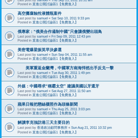
Posted in
直進公開討論區1【免費進入】
高空擲腐蝕性液體瓶案件
Last post by
samuel
«
Sat Sep 10, 2011 9:33 pm
Posted in
直進公開討論區1【免費進入】
俄專家：“俄美合作遏制中國”只會讓俄變出頭鳥
Last post by
samuel
«
Fri Sep 09, 2011 12:43 pm
Posted in
直進公開討論區1【免費進入】
美密電爆梁振英早決參選
Last post by
samuel
«
Sun Sep 04, 2011 11:55 am
Posted in
直進公開討論區1【免費進入】
美軍重返金蘭灣，中國軍方南海悍然出手反戈一擊
Last post by
samuel
«
Tue Aug 30, 2011 1:49 pm
Posted in
直進公開討論區1【免費進入】
外媒：中國尋求“稱霸太空” 建議美國以牙還牙
Last post by
samuel
«
Sat Aug 27, 2011 11:50 am
Posted in
直進公開討論區1【免費進入】
蘋果日報把戀絲襪照作為頭條新聞
Last post by
samuel
«
Thu Aug 25, 2011 3:03 pm
Posted in
直進公開討論區1【免費進入】
解讀李克強訪港三天主要目的
Last post by
香港政治顧問事務所
«
Sun Aug 21, 2011 10:32 pm
Posted in
直進公開討論區1【免費進入】