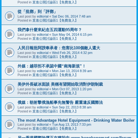
Posted in
直進公開討論區1【免費進入】
從「批鄧」到「評鄧」
Last post by
editorial
«
Sat Dec 06, 2014 7:48 am
Posted in
直進公開討論區1【免費進入】
我們拿什麼來紀念五四運動95周年？
Last post by
editorial
«
Sun May 04, 2014 6:15 pm
Posted in
直進公開討論區1【免費進入】
人民日報批阿諛奉承者：危害比100個敵人還大
Last post by
editorial
«
Wed Feb 26, 2014 4:32 pm
Posted in
直進公開討論區1【免費進入】
外媒：越菲拒不承認中國“南海新規”！
Last post by
editorial
«
Mon Jan 13, 2014 8:39 am
Posted in
直進公開討論區1【免費進入】
美伊外長破冰面談 美稱有望開始取消對伊朗制裁
Last post by
editorial
«
Mon Oct 07, 2013 1:20 pm
Posted in
直進公開討論區1【免費進入】
俄媒：朝射擊俄漁船事先無警告 嚴重違反國際法
Last post by
editorial
«
Sun Sep 22, 2013 8:38 am
Posted in
直進公開討論區1【免費進入】
The most Advantage Hotel Equipment - Drinking Water Boiler
Last post by
editorial
«
Tue Aug 13, 2013 7:33 pm
Posted in
直進公開討論區1【免費進入】
另一香港國際論壇正在建設中 www.hongkongmart.com/forum