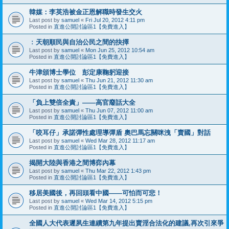
韓媒：李英浩被金正恩解職時發生交火
Last post by
samuel
«
Fri Jul 20, 2012 4:11 pm
Posted in
直進公開討論區1【免費進入】
﹕天朝順民與自治公民之間的抉擇
Last post by
samuel
«
Mon Jun 25, 2012 10:54 am
Posted in
直進公開討論區1【免費進入】
牛津頒博士學位 彭定康鞠躬迎接
Last post by
samuel
«
Thu Jun 21, 2012 11:30 am
Posted in
直進公開討論區1【免費進入】
「負上雙倍全責」——高官廢話大全
Last post by
samuel
«
Thu Jun 07, 2012 11:00 am
Posted in
直進公開討論區1【免費進入】
「咬耳仔」承諾彈性處理導彈盾 奧巴馬忘關咪洩「賣國」對話
Last post by
samuel
«
Wed Mar 28, 2012 11:17 am
Posted in
直進公開討論區1【免費進入】
揭開大陸與香港之間博弈內幕
Last post by
samuel
«
Thu Mar 22, 2012 1:43 pm
Posted in
直進公開討論區1【免費進入】
移居美國後，再回頭看中國——可怕而可悲！
Last post by
samuel
«
Wed Mar 14, 2012 5:15 pm
Posted in
直進公開討論區1【免費進入】
全國人大代表遲夙生連續第九年提出賣淫合法化的建議,再次引來爭