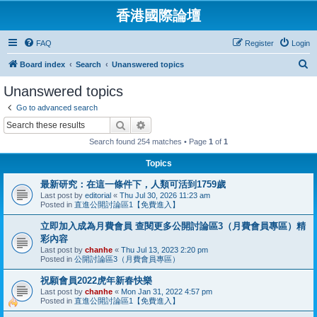
香港國際論壇
FAQ
Register
Login
S
Board index
Search
Unanswered topics
e
Unanswered topics
a
Go to advanced search
r
Search
Advanced search
c
Search found 254 matches • Page
1
of
1
h
Topics
最新研究：在這一條件下，人類可活到1759歲
Last post by
editorial
«
Thu Jul 30, 2026 11:23 am
Posted in
直進公開討論區1【免費進入】
立即加入成為月費會員 查閱更多公開討論區3（月費會員專區）精
彩內容
Last post by
chanhe
«
Thu Jul 13, 2023 2:20 pm
Posted in
公開討論區3（月費會員專區）
祝願會員2022虎年新春快樂
Last post by
chanhe
«
Mon Jan 31, 2022 4:57 pm
Posted in
直進公開討論區1【免費進入】