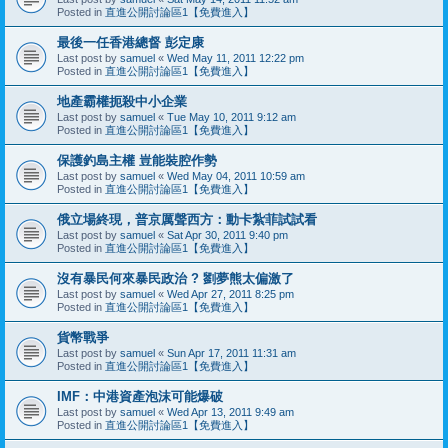
Posted in
直進公開討論區1【免費進入】
最後一任香港總督 彭定康
Last post by
samuel
«
Wed May 11, 2011 12:22 pm
Posted in
直進公開討論區1【免費進入】
地產霸權扼殺中小企業
Last post by
samuel
«
Tue May 10, 2011 9:12 am
Posted in
直進公開討論區1【免費進入】
保護釣島主權 豈能裝腔作勢
Last post by
samuel
«
Wed May 04, 2011 10:59 am
Posted in
直進公開討論區1【免費進入】
俄立場終現，普京厲聲西方：動卡紮菲試試看
Last post by
samuel
«
Sat Apr 30, 2011 9:40 pm
Posted in
直進公開討論區1【免費進入】
沒有暴民何來暴民政治 ? 劉夢熊太偏激了
Last post by
samuel
«
Wed Apr 27, 2011 8:25 pm
Posted in
直進公開討論區1【免費進入】
貨幣戰爭
Last post by
samuel
«
Sun Apr 17, 2011 11:31 am
Posted in
直進公開討論區1【免費進入】
IMF：中港資產泡沫可能爆破
Last post by
samuel
«
Wed Apr 13, 2011 9:49 am
Posted in
直進公開討論區1【免費進入】