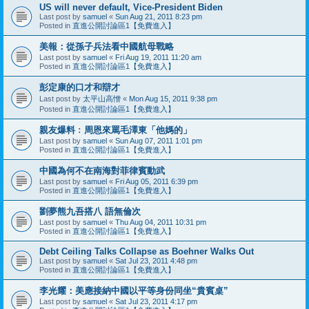
US will never default, Vice-President Biden
Last post by
samuel
«
Sun Aug 21, 2011 8:23 pm
Posted in
直進公開討論區1【免費進入】
美報：從孫子兵法看中國航母戰略
Last post by
samuel
«
Fri Aug 19, 2011 11:20 am
Posted in
直進公開討論區1【免費進入】
彭定康的口才和辯才
Last post by
太平山高憎
«
Mon Aug 15, 2011 9:38 pm
Posted in
直進公開討論區1【免費進入】
親友爆料﹕周恩來罵毛澤東「他媽的」
Last post by
samuel
«
Sun Aug 07, 2011 1:01 pm
Posted in
直進公開討論區1【免費進入】
中國為何不在南海對菲律賓動武
Last post by
samuel
«
Fri Aug 05, 2011 6:39 pm
Posted in
直進公開討論區1【免費進入】
劉夢熊九吾搭八 語無倫次
Last post by
samuel
«
Thu Aug 04, 2011 10:31 pm
Posted in
直進公開討論區1【免費進入】
Debt Ceiling Talks Collapse as Boehner Walks Out
Last post by
samuel
«
Sat Jul 23, 2011 4:48 pm
Posted in
直進公開討論區1【免費進入】
李光耀：美應接納中國以平等身份同坐“貴賓桌”
Last post by
samuel
«
Sat Jul 23, 2011 4:17 pm