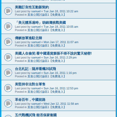
美難訂良性互動新契約
Last post by
samuel
«
Tue Jan 18, 2011 10:22 am
Posted in
直進公開討論區1【免費進入】
「美元體系過時」胡錦濤挑戰美國
Last post by
samuel
«
Tue Jan 18, 2011 10:05 am
Posted in
直進公開討論區1【免費進入】
傳解放軍進駐北韓
Last post by
samuel
«
Mon Jan 17, 2011 11:07 am
Posted in
直進公開討論區1【免費進入】
美國人在偷笑:看中國通貨膨脹不得不說的驚天秘密!
Last post by
samuel
«
Sun Jan 16, 2011 2:29 pm
Posted in
直進公開討論區1【免費進入】
台北札記﹕隔岸看殲20試飛
Last post by
samuel
«
Sun Jan 16, 2011 1:16 pm
Posted in
直進公開討論區1【免費進入】
美堅持非法對台軍售
Last post by
samuel
«
Sun Jan 16, 2011 12:53 pm
Posted in
直進公開討論區1【免費進入】
革命百年，中國前路
Last post by
samuel
«
Wed Jan 12, 2011 11:58 am
Posted in
直進公開討論區1【免費進入】
五代戰機試飛 能否保家衞國