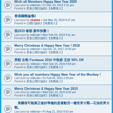
Wish all Members Happy New Year 2020
Last post by
editorial
«
Fri Dec 20, 2019 2:31 pm
Posted in
直進公開討論區1【免費進入】
香港國際論壇2
Last post by
chanhe
«
Sat May 25, 2019 9:27 pm
Posted in
公開討論區2【免費進入】
祝2019 春節 新年快樂！
Last post by
editorial
«
Mon Feb 04, 2019 9:11 am
Posted in
直進公開討論區1【免費進入】
Merry Christmas & Happy New Year ! 2018
Last post by
editorial
«
Sat Dec 23, 2017 12:55 pm
Posted in
直進公開討論區1【免費進入】
男鞋 女鞋 Footwear 2016 中 秋 節 五 折 50% Off
Last post by
editorial
«
Wed Sep 14, 2016 8:59 pm
Posted in
直進公開討論區1【免費進入】
Wish you all members Happy New Year of the Monkey !
Last post by
editorial
«
Fri Feb 05, 2016 2:00 pm
Posted in
直進公開討論區1【免費進入】
Merry Christmas & Happy New Year 2015
Last post by
editorial
«
Wed Dec 23, 2015 8:02 pm
Posted in
直進公開討論區1【免費進入】
美國很可能真正做好準備的是發動另一種世界大戰—石油世界大
戰。
Last post by
editorial
«
Fri Aug 21, 2015 9:03 am