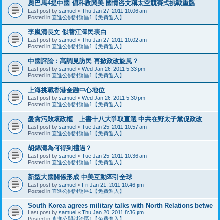
奧巴馬4提中國 倡科教興美 國情咨文稱太空競賽式挑戰重臨
Last post by
samuel
«
Thu Jan 27, 2011 10:06 am
Posted in
直進公開討論區1【免費進入】
李嵐清長文 似替江澤民表白
Last post by
samuel
«
Thu Jan 27, 2011 10:02 am
Posted in
直進公開討論區1【免費進入】
中國評論﹕高調見訪民 再掀政改旋風？
Last post by
samuel
«
Wed Jan 26, 2011 5:33 pm
Posted in
直進公開討論區1【免費進入】
上海挑戰香港金融中心地位
Last post by
samuel
«
Wed Jan 26, 2011 5:30 pm
Posted in
直進公開討論區1【免費進入】
憂貪污敗壞政權 上書十八大爭取直選 中共在野太子黨促政改
Last post by
samuel
«
Tue Jan 25, 2011 10:57 am
Posted in
直進公開討論區1【免費進入】
胡錦濤為何得到禮遇？
Last post by
samuel
«
Tue Jan 25, 2011 10:36 am
Posted in
直進公開討論區1【免費進入】
新型大國關係形成 中美互動牽引全球
Last post by
samuel
«
Fri Jan 21, 2011 10:46 pm
Posted in
直進公開討論區1【免費進入】
South Korea agrees military talks with North Relations betwe
Last post by
samuel
«
Thu Jan 20, 2011 8:36 pm
Posted in
直進公開討論區1【免費進入】