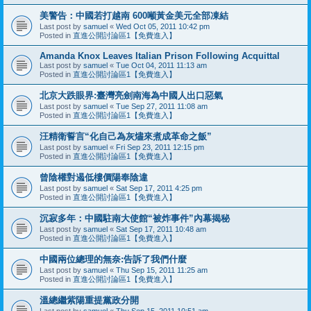
美警告：中國若打越南 600噸黃金美元全部凍結
Last post by
samuel
«
Wed Oct 05, 2011 10:42 pm
Posted in
直進公開討論區1【免費進入】
Amanda Knox Leaves Italian Prison Following Acquittal
Last post by
samuel
«
Tue Oct 04, 2011 11:13 am
Posted in
直進公開討論區1【免費進入】
北京大跌眼界:臺灣亮劍南海為中國人出口惡氣
Last post by
samuel
«
Tue Sep 27, 2011 11:08 am
Posted in
直進公開討論區1【免費進入】
汪精衛誓言“化自己為灰燼來煮成革命之飯”
Last post by
samuel
«
Fri Sep 23, 2011 12:15 pm
Posted in
直進公開討論區1【免費進入】
曾陰權對遏低樓價陽奉陰違
Last post by
samuel
«
Sat Sep 17, 2011 4:25 pm
Posted in
直進公開討論區1【免費進入】
沉寂多年：中國駐南大使館“被炸事件”內幕揭秘
Last post by
samuel
«
Sat Sep 17, 2011 10:48 am
Posted in
直進公開討論區1【免費進入】
中國兩位總理的無奈:告訴了我們什麼
Last post by
samuel
«
Thu Sep 15, 2011 11:25 am
Posted in
直進公開討論區1【免費進入】
溫總繼紫陽重提黨政分開
Last post by
samuel
«
Thu Sep 15, 2011 10:51 am