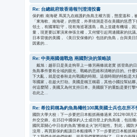
Re: 台總統府致香港報刊澄清投書
保釣軟 南海硬 馬英九在維護釣魚島主權方面，態度溫和
「東海軟、南海硬」的態度，外界猜測是否在美國的慫恿下
領土，有國軍駐守，現有海巡署護島，島上並建有機場，因
量，現更要以軍演來伸張主權，又何懼引起周邊國家的抗議
日本背後的美國，《美日安保條約》包括釣魚島，台與美日
因素的...
Re: 中美兩國備戰急 兩國對決的策略談
戴旭：越菲日是美走狗宰上一條另兩條就老實 抓登島的
魚島事件要有全域的眼光、戰略的思維和清晰的目的。什麼
下大亂，就是從春秋走向戰國的時期。這個時期的特點是大
等國家，在趁火打劫。美國是稱王稱霸，其他小國拉幫結夥
何這麼鬧，美國又為何支持日本。美國眼下的重點是要打擊
在此之...
Re: 希拉莉稱為釣魚島犧牲100萬美國士兵也在所不
國防大學大校：下一步要把日本船抓兩條過來 2012年08月
外交交鋒。在15日中國保釣人士成功登上釣魚島後，包括幾
國民眾關心中日在釣魚島“擦槍走火”的可能性。對此，國防
沒用，再買新保釣船讓日本船撞嗎？下一步要把日本船抓兩條
了？我們去抓他們的船，就是我們實際控制了。日本自衛隊趕來