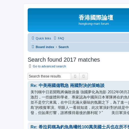
香港國際論壇
hongkong-mart forum
Quick links
FAQ
Board index
Search
Search found 2017 matches
Go to advanced search
Search
Advanced search
Re: 中美兩國備戰急 兩國對決的策略談
美刊稱中日若開戰將倆敗俱傷 強國夢化為泡影 2012年08月
激烈，一些媒體和學者、專家認為中國與日本軍隊將在釣
並不是空穴來風，在中日充滿火藥味的氛圍之下，為了進一步
島”的模擬軍演。明眼人一看就知道，此次軍演針對的就是
發，但如果打響，誰將獲得最後的勝利呢？” 美日軍演令
Re: 希拉莉稱為釣魚島犧牲100萬美國士兵也在所不