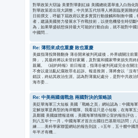
對華政策大辯論 美要對華劃紅線 美國總統選舉進入白熱
對華政策若出現大調整，中共第五代領導人將面臨更困難的
日前撰文，呼籲下屆政府以更多實質行動接觸和制衡中國，
者，建議美國努力發展水下作戰技術，以便危機發生時切斷
為，如果華盛頓想保持最大可能的行動自由，就不能對中國
中國問...
Re: 薄熙來成也重慶 敗也重慶
美媒指薄投降難翻身 薄谷開來被判死緩後，外界續關注前
降」，其最終將以未管好家屬，及對黨和國家帶來損失而終
親屬。 《紐約時報》前日報道，指薄谷被判死緩完全在關
不會以違法亂紀腐敗罪名起訴。報道推測，薄將會以「沒有
錯誤，終結其政治生涯。認為對薄黨紀處分，是對中共政治
海市委...
Re: 中美兩國備戰急 兩國對決的策略談
美貶華海軍三大短板 美國「戰略之頁」網站認為：中國海
定解放軍是典型的海岸艦隊。我看這只是小短板，在海軍五
及鄰國 美國媒體報道稱，美國海軍情報辦公室的報告評估
到八五年十一月，中國海軍才首次出國往巴基斯坦訪問；八
練……美科學家聯盟網站的報告則說，○五年，五十艘中國
年半才有機...