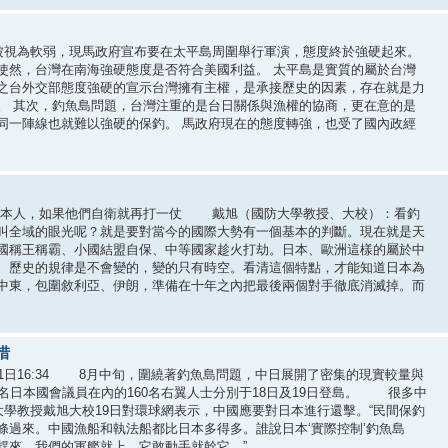
，被視為軟弱，現馬政府宣布要在太平島周圍舉行軍演，態度終於強硬起來。
使然，台灣在南海強硬態度是否符合美國利益。 太平島是實質的屬於台灣
之台外交部態度強硬的宣示台灣擁有主權，是承接歷史的因素，存在就是力
。 其次，釣魚島問題，台灣注重的是台日關係與漁權的協商，更在意的是
同一陣線也就難以強硬的保釣。 馬政府現在的態度轉強，也受了國內政經
日本人，如果他們自衛就再打一仗 戴旭（國防大學教授、大校）：看釣
叫全域的眼光呢？就是要對當今的國際大勢有一個基本的判斷。現在就是天
國稱王稱霸、小國結盟自保、中等國家趁火打劫。日本、歐洲這樣的屬於中
。歷史的規律是不會變的，變的只有時空。看清這個特點，才能知道日本為
中東，包圍敘利亞、伊朗，準備在十年之內把最後兩個對手徹底消滅掉。而
惜
21日16:34 8月中旬，圍繞著釣魚島問題，中日展開了密集的現實較量與
名日本國會議員在內的160名右翼人士分別于18日及19日登島。 很多中
大學教授戴旭大校19日對環球網表示，中國應要對日本進行還擊。“民間保釣
過來。中國漁船和執法船都比日本多得多。誰說日本‘實際控制’釣魚島
，我們的軍艦就上。它敢動手就幹它。” ...