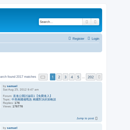
Search
Advanced search
Register
Login
Page
1
of
202
1
2
3
4
5
202
Next
arch found 2017 matches
…
by
samuel
Sat Aug 25, 2012 9:47 am
Forum:
直進公開討論區1【免費進入】
Topic:
中美兩國備戰急 兩國對決的策略談
Replies:
176
Views:
176776
Jump to post
by
samuel