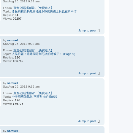
Sat Aug 25, 2012 9:39 am
Forum:
直進公開討論區1【免費進入】
Topic:
希拉莉稱為釣魚島犧牲100萬美國士兵也在所不惜
Replies:
84
Views:
96207
Jump to post
by
samuel
Sat Aug 25, 2012 9:38 am
Forum:
直進公開討論區1【免費進入】
Topic:
人民日報：琉球問題到可議的時候了！ (Page 9)
Replies:
120
Views:
136769
Jump to post
by
samuel
Sat Aug 25, 2012 9:32 am
Forum:
直進公開討論區1【免費進入】
Topic:
中美兩國備戰急 兩國對決的策略談
Replies:
176
Views:
176776
Jump to post
by
samuel