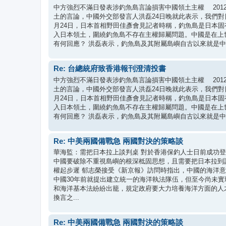
中方強烈不滿日發表涉釣魚島言論損害中國領土主權 2012-
土的言論，中國外交部發言人洪磊24日晚就此表示，我們對
月24日，日本首相野田佳彥會見記者時稱，釣魚島是日本固
入日本領土，圍繞釣魚島不存在主權歸屬問題。中國是在上
有何回應？ 洪磊表示，釣魚島及其附屬島嶼自古以來就是中
Re: 台總統府致香港報刊澄清投書
中方強烈不滿日發表涉釣魚島言論損害中國領土主權 2012-
土的言論，中國外交部發言人洪磊24日晚就此表示，我們對
月24日，日本首相野田佳彥會見記者時稱，釣魚島是日本固
入日本領土，圍繞釣魚島不存在主權歸屬問題。中國是在上
有何回應？ 洪磊表示，釣魚島及其附屬島嶼自古以來就是中
Re: 中美兩國備戰急 兩國對決的策略談
華海監：需把日本拉上談判桌 對於香港保釣人士日前成功
中國要破除不重視島嶼的根深柢固思想，且需要把日本拉到
權起步遲 郁志榮接受《新京報》訪問時指出，中國的海洋
中國30年前就提出建立統一的海洋執法隊伍，但至今尚未實
和海洋基本法紛紛出籠，規定政府要大力培養海洋方面的人
換言之...
Re: 中美兩國備戰急 兩國對決的策略談