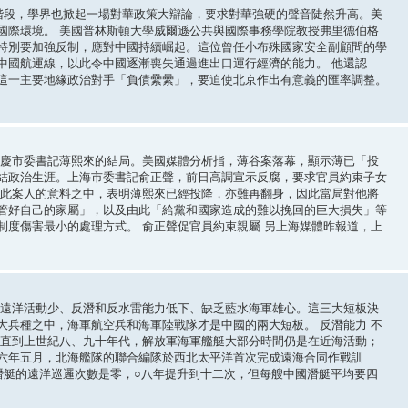
化階段，學界也掀起一場對華政策大辯論，要求對華強硬的聲音陡然升高。美
國際環境。 美國普林斯頓大學威爾遜公共與國際事務學院教授弗里德伯格
特別要加強反制，應對中國持續崛起。這位曾任小布殊國家安全副顧問的學
中國航運線，以此令中國逐漸喪失通過進出口運行經濟的能力。 他還認
這一主要地緣政治對手「負債纍纍」，要迫使北京作出有意義的匯率調整。
重慶市委書記薄熙來的結局。美國媒體分析指，薄谷案落幕，顯示薄已「投
結政治生涯。上海市委書記俞正聲，前日高調宣示反腐，要求官員約束子女
注此案人的意料之中，表明薄熙來已經投降，亦難再翻身，因此當局對他將
管好自己的家屬」，以及由此「給黨和國家造成的難以挽回的巨大損失」等
制度傷害最小的處理方式。 俞正聲促官員約束親屬 另上海媒體昨報道，上
軍遠洋活動少、反潛和反水雷能力低下、缺乏藍水海軍雄心。這三大短板決
大兵種之中，海軍航空兵和海軍陸戰隊才是中國的兩大短板。 反潛能力 不
，直到上世紀八、九十年代，解放軍海軍艦艇大部分時間仍是在近海活動；
六年五月，北海艦隊的聯合編隊於西北太平洋首次完成遠海合同作戰訓
潛艇的遠洋巡邏次數是零，○八年提升到十二次，但每艘中國潛艇平均要四