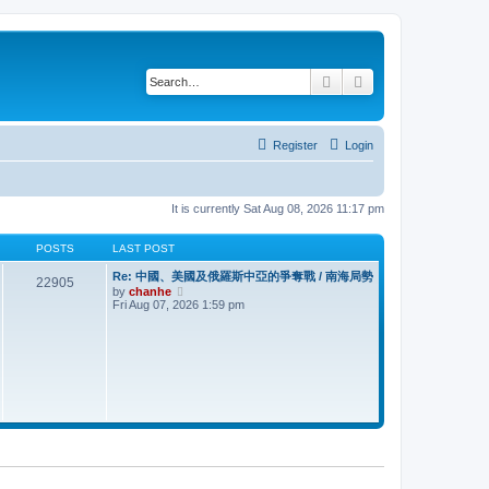
Search
Advanced search
Register
Login
It is currently Sat Aug 08, 2026 11:17 pm
POSTS
LAST POST
Re: 中國、美國及俄羅斯中亞的爭奪戰 / 南海局勢
22905
V
by
chanhe
i
Fri Aug 07, 2026 1:59 pm
e
w
t
h
e
l
a
t
e
s
t
p
o
s