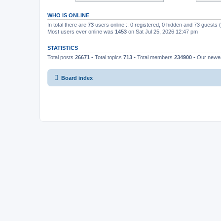
WHO IS ONLINE
In total there are
73
users online :: 0 registered, 0 hidden and 73 guests
Most users ever online was
1453
on Sat Jul 25, 2026 12:47 pm
STATISTICS
Total posts
26671
• Total topics
713
• Total members
234900
• Our new
Board index