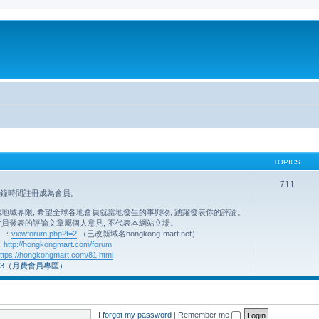
TOPICS
711
分鐘時間註冊成為會員。
域界限, 希望全球各地會員就當地發生的事與物, 踴躍發表你的評論。
員發表的評論文章屬個人意見, 不代表本網站立場。
】：
viewforum.php?f=2
（已改新域名hongkong-mart.net）
：
http://hongkongmart.com/forum
ttps://hongkongmart.com/81.html
3（月費會員專區）
I forgot my password
|
Remember me