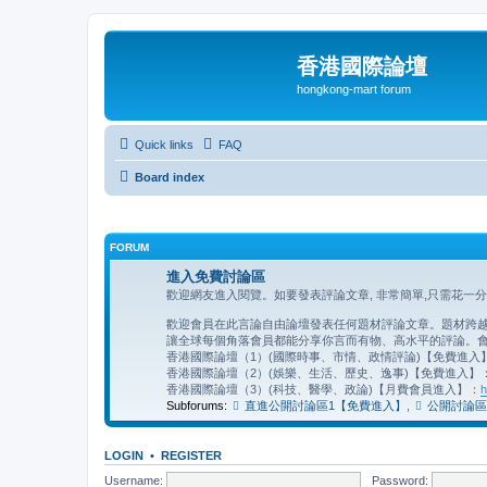
香港國際論壇
hongkong-mart forum
Quick links
FAQ
Board index
FORUM
進入免費討論區
歡迎網友進入閱覽。如要發表評論文章, 非常簡單,只需花一
歡迎會員在此言論自由論壇發表任何題材評論文章。題材跨越地
讓全球每個角落會員都能分享你言而有物、高水平的評論。會
香港國際論壇（1）(國際時事、市情、政情評論)【免費進入
香港國際論壇（2）(娛樂、生活、歷史、逸事)【免費進入】
香港國際論壇（3）(科技、醫學、政論)【月費會員進入】：
h
Subforums:
直進公開討論區1【免費進入】
,
公開討論區
LOGIN
•
REGISTER
Username:
Password: