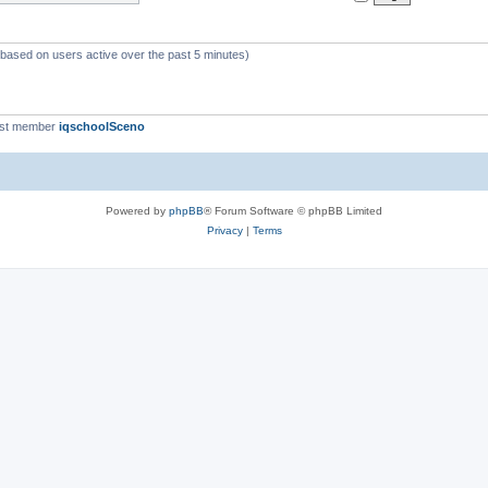
 (based on users active over the past 5 minutes)
est member
iqschoolSceno
Powered by
phpBB
® Forum Software © phpBB Limited
Privacy
|
Terms