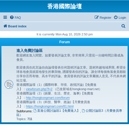
香港國際論壇
FAQ
Register
Login
S
Board index
e
It is currently Mon Aug 10, 2026 2:50 pm
a
Forum
r
進入免費討論區
c
歡迎網友進入閱覽。如要發表評論文章, 非常簡單,只需花一分鐘時間註冊成為
會員。
h
歡迎會員在此言論自由論壇發表任何題材評論文章。題材跨越地域界限, 希望全
球各地會員就當地發生的事與物, 踴躍發表你的評論。讓全球每個角落會員都能
分享你言而有物、高水平的評論。會員發表的評論文章屬個人意見, 不代表本網
站立場。
香港國際論壇（1）(國際時事、市情、政情評論)【免費進
入】：
viewforum.php?f=2
（已改新域名hongkong-mart.net）
香港國際論壇（2）(娛樂、生活、歷史、逸事)【免費進
入】：
http://hongkongmart.com/forum
香港國際論壇（3）(科技、醫學、政論)【月費會員進
入】：
https://hongkongmart.com/81.html
直進公開討論區1【免費進入】
公開討論區3（月費會員專
Subforums:
,
區）
Topics:
711