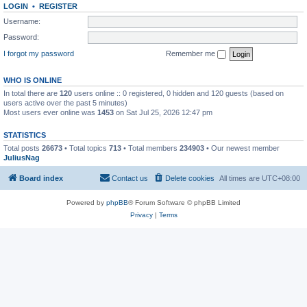
LOGIN
•
REGISTER
Username:
Password:
I forgot my password
Remember me
WHO IS ONLINE
In total there are
120
users online :: 0 registered, 0 hidden and 120 guests (based on
users active over the past 5 minutes)
Most users ever online was
1453
on Sat Jul 25, 2026 12:47 pm
STATISTICS
Total posts
26673
• Total topics
713
• Total members
234903
• Our newest member
JuliusNag
Board index
Contact us
Delete cookies
All times are
UTC+08:00
Powered by
phpBB
® Forum Software © phpBB Limited
Privacy
|
Terms