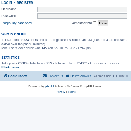
LOGIN
•
REGISTER
Username:
Password:
I forgot my password
Remember me
WHO IS ONLINE
In total there are
83
users online :: 0 registered, 0 hidden and 83 guests (based on users
active over the past 5 minutes)
Most users ever online was
1453
on Sat Jul 25, 2026 12:47 pm
STATISTICS
Total posts
26669
• Total topics
713
• Total members
234899
• Our newest member
Elliottparse
Board index
Contact us
Delete cookies
All times are
UTC+08:00
Powered by
phpBB
® Forum Software © phpBB Limited
Privacy
|
Terms