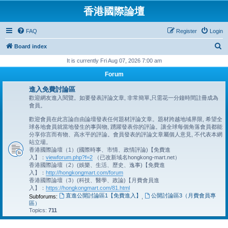
香港國際論壇
FAQ
Register
Login
S
Board index
e
It is currently Fri Aug 07, 2026 7:00 am
a
Forum
r
進入免費討論區
c
歡迎網友進入閱覽。如要發表評論文章, 非常簡單,只需花一分鐘時間註冊成為
會員。
h
歡迎會員在此言論自由論壇發表任何題材評論文章。題材跨越地域界限, 希望全
球各地會員就當地發生的事與物, 踴躍發表你的評論。讓全球每個角落會員都能
分享你言而有物、高水平的評論。會員發表的評論文章屬個人意見, 不代表本網
站立場。
香港國際論壇（1）(國際時事、市情、政情評論)【免費進
入】：
viewforum.php?f=2
（已改新域名hongkong-mart.net）
香港國際論壇（2）(娛樂、生活、歷史、逸事)【免費進
入】：
http://hongkongmart.com/forum
香港國際論壇（3）(科技、醫學、政論)【月費會員進
入】：
https://hongkongmart.com/81.html
直進公開討論區1【免費進入】
公開討論區3（月費會員專
Subforums:
,
區）
Topics:
711