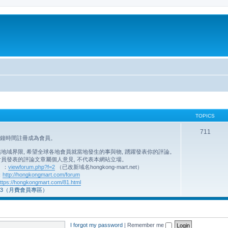
TOPICS
711
分鐘時間註冊成為會員。
域界限, 希望全球各地會員就當地發生的事與物, 踴躍發表你的評論。
員發表的評論文章屬個人意見, 不代表本網站立場。
】：
viewforum.php?f=2
（已改新域名hongkong-mart.net）
：
http://hongkongmart.com/forum
ttps://hongkongmart.com/81.html
3（月費會員專區）
I forgot my password
|
Remember me