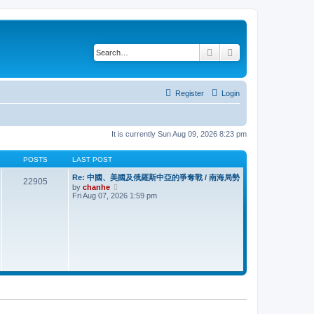
Search
Advanced search
Register
Login
It is currently Sun Aug 09, 2026 8:23 pm
POSTS
LAST POST
Re: 中國、美國及俄羅斯中亞的爭奪戰 / 南海局勢
22905
V
by
chanhe
i
Fri Aug 07, 2026 1:59 pm
e
w
t
h
e
l
a
t
e
s
t
p
o
s