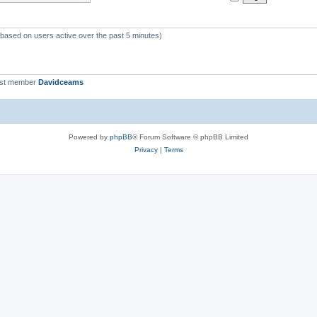
 (based on users active over the past 5 minutes)
est member
Davidceams
Powered by
phpBB
® Forum Software © phpBB Limited
Privacy
|
Terms