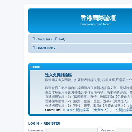
香港國際論壇
hongkong-mart forum
Quick links
FAQ
Board index
FORUM
進入免費討論區
歡迎網友進入閱覽。如要發表評論文章, 非常簡單,只需花一
歡迎會員在此言論自由論壇發表任何題材評論文章。題材跨越地
讓全球每個角落會員都能分享你言而有物、高水平的評論。會
香港國際論壇（1）(國際時事、市情、政情評論)【免費進入
香港國際論壇（2）(娛樂、生活、歷史、逸事)【免費進入】
香港國際論壇（3）(科技、醫學、政論)【月費會員進入】：
h
Subforums:
直進公開討論區1【免費進入】
,
公開討論區
LOGIN
•
REGISTER
Username:
Password: