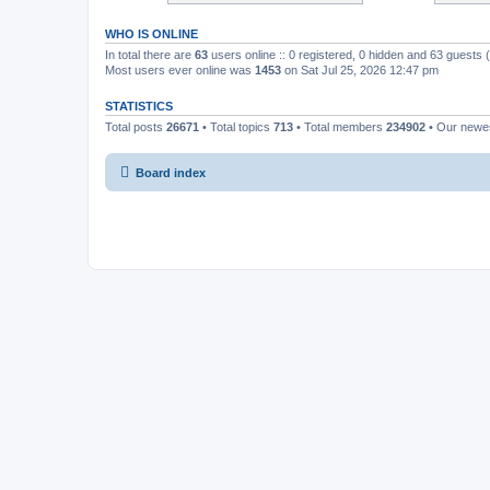
WHO IS ONLINE
In total there are
63
users online :: 0 registered, 0 hidden and 63 guests
Most users ever online was
1453
on Sat Jul 25, 2026 12:47 pm
STATISTICS
Total posts
26671
• Total topics
713
• Total members
234902
• Our new
Board index