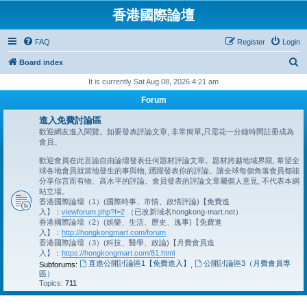
香港國際論壇
FAQ
Register
Login
S
Board index
e
It is currently Sat Aug 08, 2026 4:21 am
a
Forum
r
進入免費討論區
c
歡迎網友進入閱覽。如要發表評論文章, 非常簡單,只需花一分鐘時間註冊成為
會員。
h
歡迎會員在此言論自由論壇發表任何題材評論文章。題材跨越地域界限, 希望全
球各地會員就當地發生的事與物, 踴躍發表你的評論。讓全球每個角落會員都能
分享你言而有物、高水平的評論。會員發表的評論文章屬個人意見, 不代表本網
站立場。
香港國際論壇（1）(國際時事、市情、政情評論)【免費進
入】：
viewforum.php?f=2
（已改新域名hongkong-mart.net）
香港國際論壇（2）(娛樂、生活、歷史、逸事)【免費進
入】：
http://hongkongmart.com/forum
香港國際論壇（3）(科技、醫學、政論)【月費會員進
入】：
https://hongkongmart.com/81.html
直進公開討論區1【免費進入】
公開討論區3（月費會員專
Subforums:
,
區）
Topics:
711