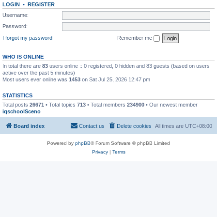
LOGIN
•
REGISTER
Username:
Password:
I forgot my password
Remember me
WHO IS ONLINE
In total there are
83
users online :: 0 registered, 0 hidden and 83 guests (based on users
active over the past 5 minutes)
Most users ever online was
1453
on Sat Jul 25, 2026 12:47 pm
STATISTICS
Total posts
26671
• Total topics
713
• Total members
234900
• Our newest member
iqschoolSceno
Board index
Contact us
Delete cookies
All times are
UTC+08:00
Powered by
phpBB
® Forum Software © phpBB Limited
Privacy
|
Terms