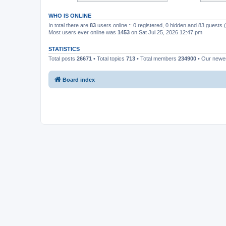
WHO IS ONLINE
In total there are
83
users online :: 0 registered, 0 hidden and 83 guests
Most users ever online was
1453
on Sat Jul 25, 2026 12:47 pm
STATISTICS
Total posts
26671
• Total topics
713
• Total members
234900
• Our new
Board index