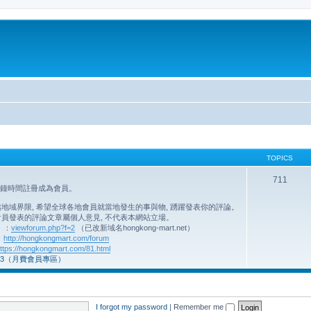
TOPICS
711
分鐘時間註冊成為會員。
域界限, 希望全球各地會員就當地發生的事與物, 踴躍發表你的評論。
員發表的評論文章屬個人意見, 不代表本網站立場。
】：
viewforum.php?f=2
（已改新域名hongkong-mart.net）
：
http://hongkongmart.com/forum
ttps://hongkongmart.com/81.html
3（月費會員專區）
I forgot my password
|
Remember me