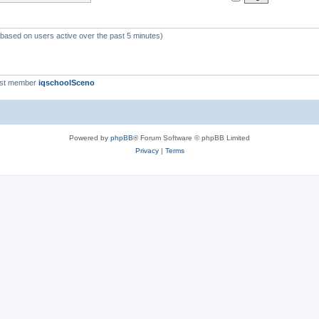
 (based on users active over the past 5 minutes)
est member
iqschoolSceno
Powered by
phpBB
® Forum Software © phpBB Limited
Privacy
|
Terms