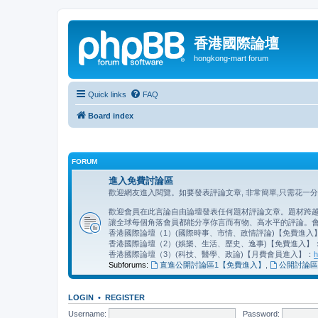
香港國際論壇
hongkong-mart forum
Quick links
FAQ
Board index
FORUM
進入免費討論區
歡迎網友進入閱覽。如要發表評論文章, 非常簡單,只需花一
歡迎會員在此言論自由論壇發表任何題材評論文章。題材跨越地
讓全球每個角落會員都能分享你言而有物、高水平的評論。會
香港國際論壇（1）(國際時事、市情、政情評論)【免費進入
香港國際論壇（2）(娛樂、生活、歷史、逸事)【免費進入】
香港國際論壇（3）(科技、醫學、政論)【月費會員進入】：
h
Subforums:
直進公開討論區1【免費進入】
,
公開討論區
LOGIN
•
REGISTER
Username:
Password: